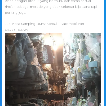
Anda dengan produk yang bermutu dan sama sesuai
rincian sebagai metode yang tidak sekedar bijaksana tapi
penting juga.
Jual Kaca Samping BMW M850i – Kacamobil.Net –
087761160724