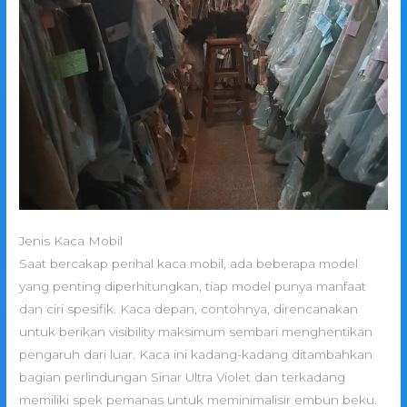
Jenis Kaca Mobil
Saat bercakap perihal kaca mobil, ada beberapa model
yang penting diperhitungkan, tiap model punya manfaat
dan ciri spesifik. Kaca depan, contohnya, direncanakan
untuk berikan visibility maksimum sembari menghentikan
pengaruh dari luar. Kaca ini kadang-kadang ditambahkan
bagian perlindungan Sinar Ultra Violet dan terkadang
memiliki spek pemanas untuk meminimalisir embun beku.