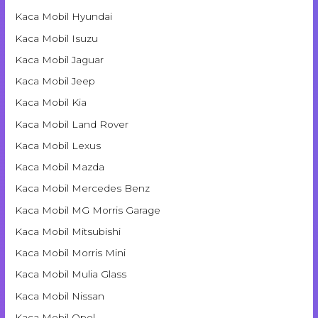
Kaca Mobil Hyundai
Kaca Mobil Isuzu
Kaca Mobil Jaguar
Kaca Mobil Jeep
Kaca Mobil Kia
Kaca Mobil Land Rover
Kaca Mobil Lexus
Kaca Mobil Mazda
Kaca Mobil Mercedes Benz
Kaca Mobil MG Morris Garage
Kaca Mobil Mitsubishi
Kaca Mobil Morris Mini
Kaca Mobil Mulia Glass
Kaca Mobil Nissan
Kaca Mobil Opel