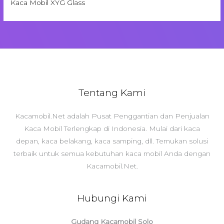
Kaca Mobil XYG Glass
Tentang Kami
Kacamobil.Net adalah Pusat Penggantian dan Penjualan
Kaca Mobil Terlengkap di Indonesia. Mulai dari kaca
depan, kaca belakang, kaca samping, dll. Temukan solusi
terbaik untuk semua kebutuhan kaca mobil Anda dengan
Kacamobil.Net.
Hubungi Kami
Gudang Kacamobil Solo