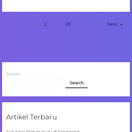
1
2
…
26
Next
→
Search
Search
Artikel Terbaru
Jual Kaca Depan Isuzu di Tangerang