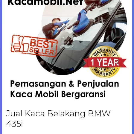
BMW
435i
Jual Kaca Belakang BMW
435i