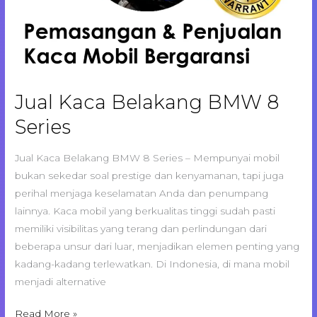
Jual Kaca Belakang BMW 8
Series
Jual Kaca Belakang BMW 8 Series – Mempunyai mobil
bukan sekedar soal prestige dan kenyamanan, tapi juga
perihal menjaga keselamatan Anda dan penumpang
lainnya. Kaca mobil yang berkualitas tinggi sudah pasti
memiliki visibilitas yang terang dan perlindungan dari
beberapa unsur dari luar, menjadikan elemen penting yang
kadang-kadang terlewatkan. Di Indonesia, di mana mobil
menjadi alternative
Read More »