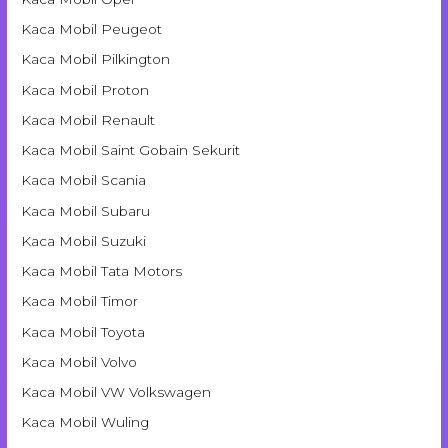
Kaca Mobil Peugeot
Kaca Mobil Pilkington
Kaca Mobil Proton
Kaca Mobil Renault
Kaca Mobil Saint Gobain Sekurit
Kaca Mobil Scania
Kaca Mobil Subaru
Kaca Mobil Suzuki
Kaca Mobil Tata Motors
Kaca Mobil Timor
Kaca Mobil Toyota
Kaca Mobil Volvo
Kaca Mobil VW Volkswagen
Kaca Mobil Wuling