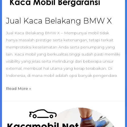
Jual Kaca Belakang BMW X
Jual Kaca Belakang BMW X – Mempunyai mobil tidak
hanya masalah prestige serta ketenangan, tetapi terkait
memproteksi keselamatan Anda serta penumpang yang
lain. Kaca mobil yang berkualitas tinggi sudah pasti memiliki
visibility yang jelas serta melindungi dari beberapa unsur
external, membuat hal utama yang kerap terabaikan. Di
Indonesia, di mana mobil adalah opsi banyak pengendara
Read More »
Jual
Kaca
Mobil