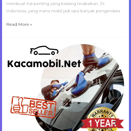
membuat hal penting yang kadang terabaikan. Di
Indonesia, yang mana mobil jadi opsi banyak pengendara
Read More »
Jual
Kaca
Belakang
BMW
8
Series