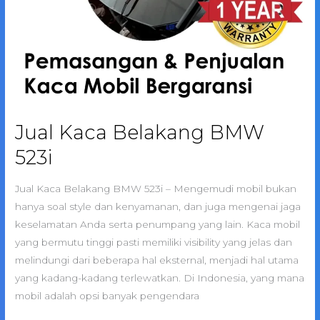
Jual Kaca Belakang BMW
523i
Jual Kaca Belakang BMW 523i – Mengemudi mobil bukan
hanya soal style dan kenyamanan, dan juga mengenai jaga
keselamatan Anda serta penumpang yang lain. Kaca mobil
yang bermutu tinggi pasti memiliki visibility yang jelas dan
melindungi dari beberapa hal eksternal, menjadi hal utama
yang kadang-kadang terlewatkan. Di Indonesia, yang mana
mobil adalah opsi banyak pengendara