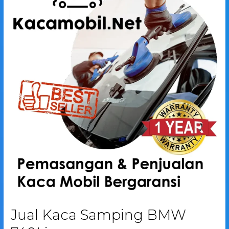
Kaca
Samping
BMW
740Li
Jual Kaca Samping BMW