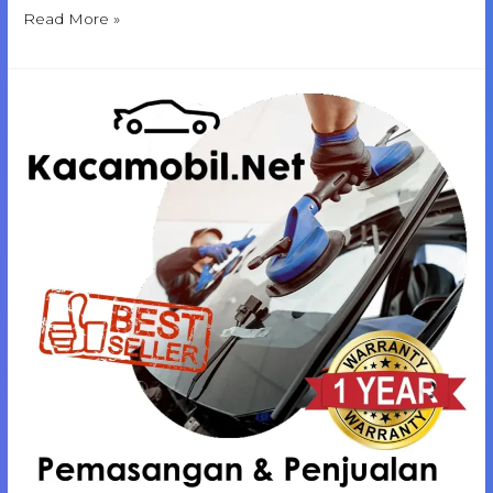
Read More »
Jual
Kaca
Mobil
BMW
i