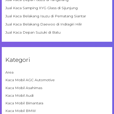
Jual Kaca Samping XYG Glass di Sijunjung
Jual Kaca Belakang Isuzu di Pematang Siantar
Jual Kaca Belakang Daewoo di Indragiri Hilir
Jual Kaca Depan Suzuki di Batu
Kategori
Area
Kaca Mobil AGC Automotive
Kaca Mobil Asahimas
Kaca Mobil Audi
Kaca Mobil Bimantara
Kaca Mobil BMW