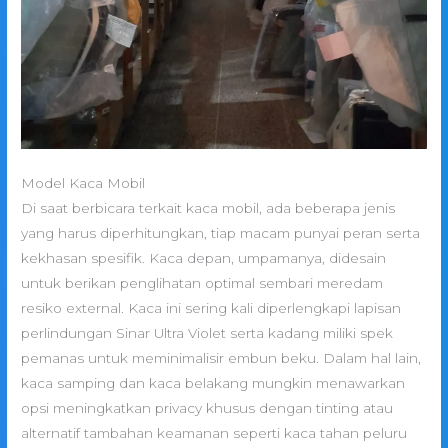
Model Kaca Mobil
Di saat berbicara terkait kaca mobil, ada beberapa jenis
yang harus diperhitungkan, tiap macam punyai peran serta
kekhasan spesifik. Kaca depan, umpamanya, didesain
untuk berikan penglihatan optimal sembari meredam
resiko external. Kaca ini sering kali diperlengkapi lapisan
perlindungan Sinar Ultra Violet serta kadang miliki spek
pemanas untuk meminimalisir embun beku. Dalam hal lain,
kaca samping dan kaca belakang mungkin menawarkan
opsi meningkatkan privacy khusus dengan tinting atau
alternatif tambahan keamanan seperti kaca tahan peluru