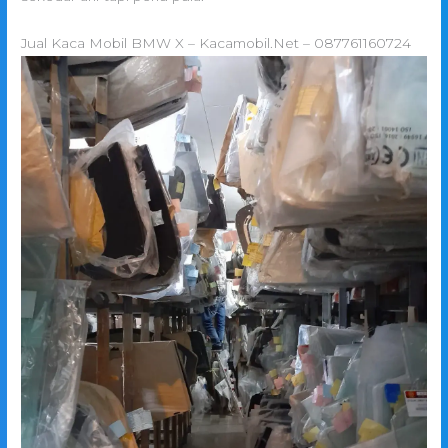
Jual Kaca Mobil BMW X – Kacamobil.Net – 087761160724