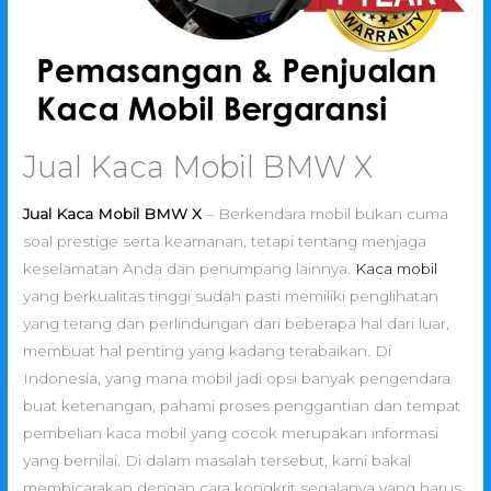
Jual Kaca Mobil BMW X
Jual Kaca Mobil BMW X
– Berkendara mobil bukan cuma
soal prestige serta keamanan, tetapi tentang menjaga
keselamatan Anda dan penumpang lainnya.
Kaca mobil
yang berkualitas tinggi sudah pasti memiliki penglihatan
yang terang dan perlindungan dari beberapa hal dari luar,
membuat hal penting yang kadang terabaikan. Di
Indonesia, yang mana mobil jadi opsi banyak pengendara
buat ketenangan, pahami proses penggantian dan tempat
pembelian kaca mobil yang cocok merupakan informasi
yang bernilai. Di dalam masalah tersebut, kami bakal
membicarakan dengan cara kongkrit segalanya yang harus