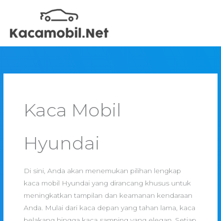
Skip
to
content
Kaca Mobil
Hyundai
Di sini, Anda akan menemukan pilihan lengkap
kaca mobil Hyundai yang dirancang khusus untuk
meningkatkan tampilan dan keamanan kendaraan
Anda. Mulai dari kaca depan yang tahan lama, kaca
belakang hingga kaca samping yang elegan. Setiap