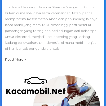
Jual Kaca Belakang Hyundai Starex – Mengemudi mobil
bukan cuma soal gaya serta ketenangan, tetapi perihal
memproteksi keselamatan Anda dan penumpang lainnya.
Kaca mobil yang memiliki kualitas tinggi pasti memiliki
pandangan yang terang dan perlindungan dari beberapa
unsur eksternal, menjadi unsur penting yang kadang-
kadang terlewatkan. Di Indonesia, di mana mobil menjadi
pilihan banyak pengendara untuk
Read More »
Jual
Kaca
Samping
Hyundai
Ionic