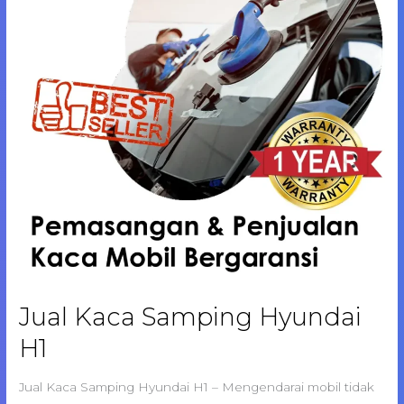
H1
Jual Kaca Samping Hyundai
H1
Jual Kaca Samping Hyundai H1 – Mengendarai mobil tidak