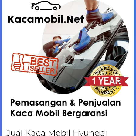
Jual
Kaca
Mobil
Hyundai
Avega
Jual Kaca Mobil Hyundai