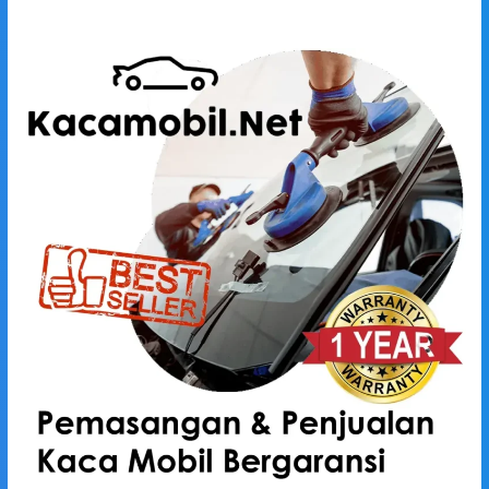
Jual
Kaca
Mobil
Hyundai
Creta