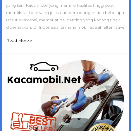
yang lain. Kaca mobil yang memiliki kualitas tinggi pasti
memiliki visibility yang jelas dan perlindungan dari beberapa
unsur eksternal, membuat hal penting yang kadang tidak
diperhatikan. Di Indonesia, di mana mobil adalah alternative
Read More »
Jual
Kaca
Depan
Hyundai
H1