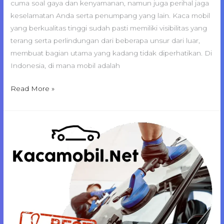
cuma soal gaya dan kenyamanan, namun juga perihal jaga
keselamatan Anda serta penumpang yang lain. Kaca mobil
yang berkualitas tinggi sudah pasti memiliki visibilitas yang
terang serta perlindungan dari beberapa unsur dari luar,
membuat bagian utama yang kadang tidak diperhatikan. Di
Indonesia, di mana mobil adalah
Read More »
Jual
Kaca
Depan
Hyundai
H
1