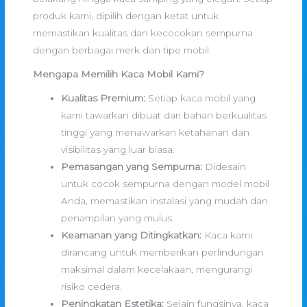
produk kami, dipilih dengan ketat untuk
memastikan kualitas dan kecocokan sempurna
dengan berbagai merk dan tipe mobil.
Mengapa Memilih Kaca Mobil Kami?
Kualitas Premium:
Setiap kaca mobil yang
kami tawarkan dibuat dari bahan berkualitas
tinggi yang menawarkan ketahanan dan
visibilitas yang luar biasa.
Pemasangan yang Sempurna:
Didesain
untuk cocok sempurna dengan model mobil
Anda, memastikan instalasi yang mudah dan
penampilan yang mulus.
Keamanan yang Ditingkatkan:
Kaca kami
dirancang untuk memberikan perlindungan
maksimal dalam kecelakaan, mengurangi
risiko cedera.
Peningkatan Estetika:
Selain fungsinya, kaca