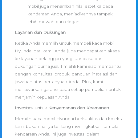
mobil juga menambah nilai estetika pada
kendaraan Anda, menjadikannya tampak
lebih mewah dan elegan.
Layanan dan Dukungan
Ketika Anda memilih untuk membeli kaca mobil
Hyundai dari kami, Anda juga mendapatkan akses
ke layanan pelanggan yang luar biasa dan
dukungan purna jual. Tim ahli kami siap membantu
dengan konsultasi produk, panduan instalasi dan
jawaban atas pertanyaan Anda. Plus, kami
menawarkan garansi pada setiap pembelian untuk
menjamin kepuasan Anda.
Investasi untuk Kenyamanan dan Keamanan
Memilih kaca mobil Hyundai berkualitas dari koleksi
kami bukan hanya tentang meningkatkan tampilan
kendaraan Anda, ini juga investasi dalam