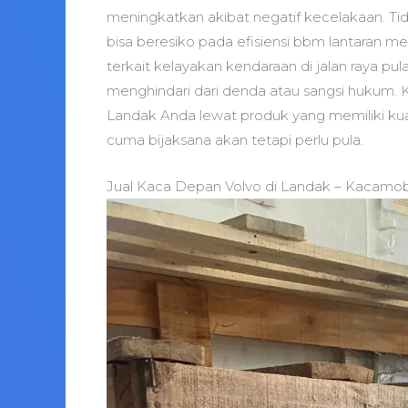
meningkatkan akibat negatif kecelakaan. Ti
bisa beresiko pada efisiensi bbm lantaran me
terkait kelayakan kendaraan di jalan raya p
menghindari dari denda atau sangsi hukum. 
Landak Anda lewat produk yang memiliki kual
cuma bijaksana akan tetapi perlu pula.
Jual Kaca Depan Volvo di Landak – Kacamob