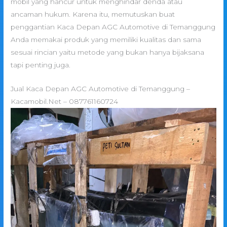
mobil yang hancur untuk menghindar denda atau
ancaman hukum. Karena itu, memutuskan buat
penggantian Kaca Depan AGC Automotive di Temanggung
Anda memakai produk yang memiliki kualitas dan sama
sesuai rincian yaitu metode yang bukan hanya bijaksana
tapi penting juga.
Jual Kaca Depan AGC Automotive di Temanggung –
Kacamobil.Net – 087761160724