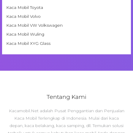
Kaca Mobil Toyota
Kaca Mobil Volvo
Kaca Mobil VW Volkswagen
Kaca Mobil Wuling
Kaca Mobil XYG Glass
Tentang Kami
Kacamobil.Net adalah Pusat Penggantian dan Penjualan
Kaca Mobil Terlengkap di Indonesia. Mulai dari kaca
depan, kaca belakang, kaca samping, dll. Temukan solusi
terbaik untuk semua kebutuhan kaca mobil Anda dengan