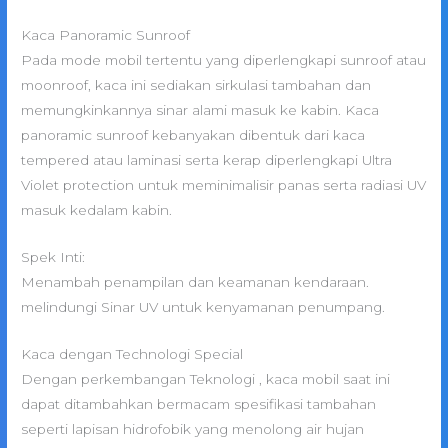
Kaca Panoramic Sunroof
Pada mode mobil tertentu yang diperlengkapi sunroof atau
moonroof, kaca ini sediakan sirkulasi tambahan dan
memungkinkannya sinar alami masuk ke kabin. Kaca
panoramic sunroof kebanyakan dibentuk dari kaca
tempered atau laminasi serta kerap diperlengkapi Ultra
Violet protection untuk meminimalisir panas serta radiasi UV
masuk kedalam kabin.
Spek Inti:
Menambah penampilan dan keamanan kendaraan.
melindungi Sinar UV untuk kenyamanan penumpang.
Kaca dengan Technologi Special
Dengan perkembangan Teknologi , kaca mobil saat ini
dapat ditambahkan bermacam spesifikasi tambahan
seperti lapisan hidrofobik yang menolong air hujan