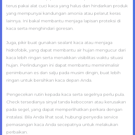
terus pakai alat cuci kaca yang halus dan hindarkan produk
yang mempunyai kandungan amonia atau pelarut keras
lainnya. Ini bakal membantu menjaga lapisan proteksi di
kaca serta menghindari goresan.
Juga, pikir buat gunakan sealant kaca atau menjaga
hidrofobik, yang dapat membantu air hujan mengucur dari
kaca lebih ringan serta menaikkan visibilitas waktu situasi
hujan. Perlindungan ini dapat membantu meminimalisir
penimbunan es dan salju pada musim dingin, buat lebih
ringan untuk bersihkan kaca depan Anda.
Pengecekan rutin kepada kaca serta segelnya perlu pula.
Check tersedianya sinyal tanda kebocoran atau kerusakan
pada segel, yang dapat memperlihatkan perkara dengan
instalasi. Bila Anda lihat soal, hubungi penyedia service
pemasangan kaca Anda secepatnya untuk melakukan
perbaikan.