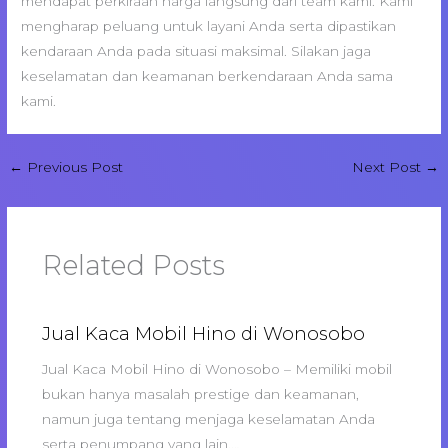
mendapat perkiraan harga langsung dari team kami. Kami
mengharap peluang untuk layani Anda serta dipastikan
kendaraan Anda pada situasi maksimal. Silakan jaga
keselamatan dan keamanan berkendaraan Anda sama
kami.
←
Previous Post
Next Post
→
Related Posts
Jual Kaca Mobil Hino di Wonosobo
Jual Kaca Mobil Hino di Wonosobo – Memiliki mobil
bukan hanya masalah prestige dan keamanan,
namun juga tentang menjaga keselamatan Anda
serta penumpang yang lain.…