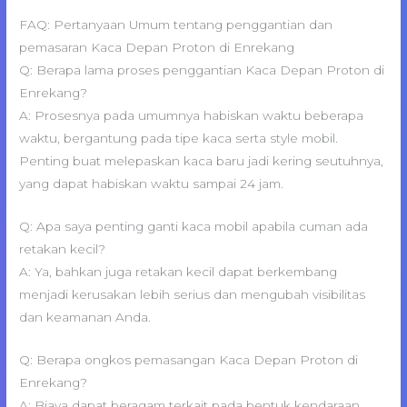
FAQ: Pertanyaan Umum tentang penggantian dan
pemasaran Kaca Depan Proton di Enrekang
Q: Berapa lama proses penggantian Kaca Depan Proton di
Enrekang?
A: Prosesnya pada umumnya habiskan waktu beberapa
waktu, bergantung pada tipe kaca serta style mobil.
Penting buat melepaskan kaca baru jadi kering seutuhnya,
yang dapat habiskan waktu sampai 24 jam.
Q: Apa saya penting ganti kaca mobil apabila cuman ada
retakan kecil?
A: Ya, bahkan juga retakan kecil dapat berkembang
menjadi kerusakan lebih serius dan mengubah visibilitas
dan keamanan Anda.
Q: Berapa ongkos pemasangan Kaca Depan Proton di
Enrekang?
A: Biaya dapat beragam terkait pada bentuk kendaraan