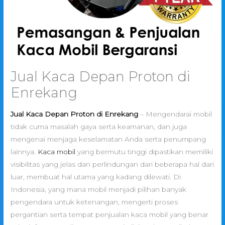
Jual Kaca Depan Proton di
Enrekang
Jual Kaca Depan Proton di Enrekang
– Mengendarai mobil
tidak cuma masalah gaya serta keamanan, dan juga
mengenai menjaga keselamatan Anda serta penumpang
lainnya.
Kaca mobil
yang bermutu tinggi dipastikan memiliki
visibilitas yang jelas dan perlindungan dari beberapa hal dari
luar, membuat hal utama yang kadang dilewati. Di
Indonesia, yang mana mobil menjadi pilihan banyak
pengendara untuk ketenangan, mengerti proses
pergantian serta tempat penjualan kaca mobil yang benar