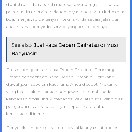
dibutuhkan, dan apakah mereka tawarkan garansi pasca
penggantian. Service pelanggan yang baik serta kebolehan
buat menjawab pertanyaan teknis Anda secara jelas pun
adalah sinyal penyedia service yang bisa dipercayai.
See also
Jual Kaca Depan Daihatsu di Musi
Banyuasin
Proses penggantian Kaca Depan Proton di Enrekang
Proses penggantian Kaca Depan Proton di Enrekang
diawali jauh sebelum kaca lama Anda dicopot. Mekanik
yang bagus akan lakukan pengawasan komplit pada
kendaraan Anda untuk menandai kekuatan soal yang bias
pengaruhi instalasi kaca anyar, seperti korosi atau
kerusakan di frame.
Penyeleksian perekat yaitu cara vital lainnya saat proses