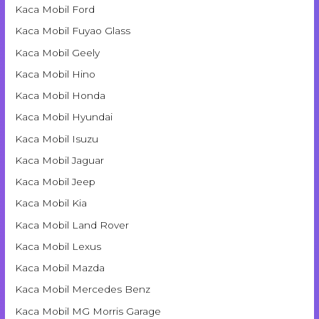
Kaca Mobil Ford
Kaca Mobil Fuyao Glass
Kaca Mobil Geely
Kaca Mobil Hino
Kaca Mobil Honda
Kaca Mobil Hyundai
Kaca Mobil Isuzu
Kaca Mobil Jaguar
Kaca Mobil Jeep
Kaca Mobil Kia
Kaca Mobil Land Rover
Kaca Mobil Lexus
Kaca Mobil Mazda
Kaca Mobil Mercedes Benz
Kaca Mobil MG Morris Garage