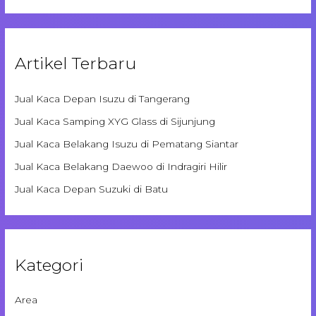
Artikel Terbaru
Jual Kaca Depan Isuzu di Tangerang
Jual Kaca Samping XYG Glass di Sijunjung
Jual Kaca Belakang Isuzu di Pematang Siantar
Jual Kaca Belakang Daewoo di Indragiri Hilir
Jual Kaca Depan Suzuki di Batu
Kategori
Area