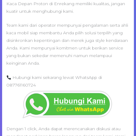
Kaca Depan Proton di Enrekang memiliki kualitas, jangan
kuatir untuk menghubungi kami.
Team kami dari operator mempunyai pengalaman serta ahli
kaca mobil siap membantu Anda pilih solusi terpilih yang
disinkronkan kepentingan dan merek juga style kendaraan
Anda. Kami mempunyai komitmen untuk berikan service
yang bukan sekedar memenuhi namun melampaui
keinginan Anda.
Hubungi kami sekarang lewat WhatsApp di
087761160724
Dengan 1 click, Anda dapat merencanakan diskusi atau