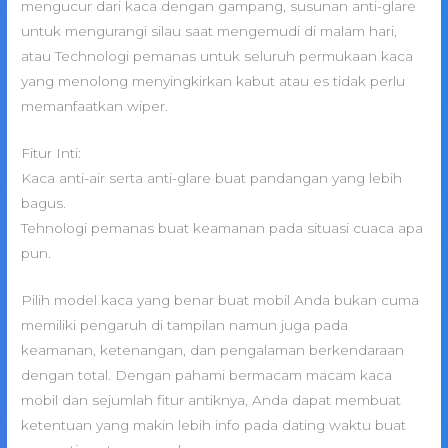
mengucur dari kaca dengan gampang, susunan anti-glare
untuk mengurangi silau saat mengemudi di malam hari,
atau Technologi pemanas untuk seluruh permukaan kaca
yang menolong menyingkirkan kabut atau es tidak perlu
memanfaatkan wiper.
Fitur Inti:
Kaca anti-air serta anti-glare buat pandangan yang lebih
bagus.
Tehnologi pemanas buat keamanan pada situasi cuaca apa
pun.
Pilih model kaca yang benar buat mobil Anda bukan cuma
memiliki pengaruh di tampilan namun juga pada
keamanan, ketenangan, dan pengalaman berkendaraan
dengan total. Dengan pahami bermacam macam kaca
mobil dan sejumlah fitur antiknya, Anda dapat membuat
ketentuan yang makin lebih info pada dating waktu buat