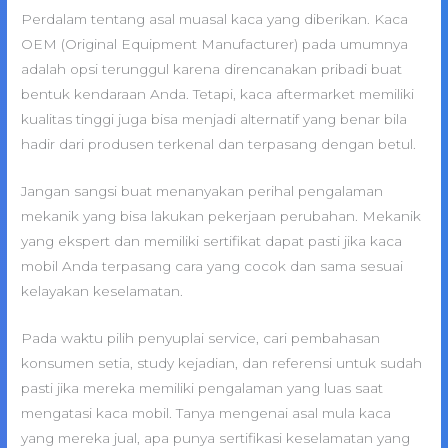
Perdalam tentang asal muasal kaca yang diberikan. Kaca
OEM (Original Equipment Manufacturer) pada umumnya
adalah opsi terunggul karena direncanakan pribadi buat
bentuk kendaraan Anda. Tetapi, kaca aftermarket memiliki
kualitas tinggi juga bisa menjadi alternatif yang benar bila
hadir dari produsen terkenal dan terpasang dengan betul.
Jangan sangsi buat menanyakan perihal pengalaman
mekanik yang bisa lakukan pekerjaan perubahan. Mekanik
yang ekspert dan memiliki sertifikat dapat pasti jika kaca
mobil Anda terpasang cara yang cocok dan sama sesuai
kelayakan keselamatan.
Pada waktu pilih penyuplai service, cari pembahasan
konsumen setia, study kejadian, dan referensi untuk sudah
pasti jika mereka memiliki pengalaman yang luas saat
mengatasi kaca mobil. Tanya mengenai asal mula kaca
yang mereka jual, apa punya sertifikasi keselamatan yang