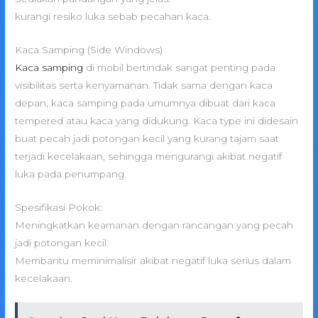
kurangi resiko luka sebab pecahan kaca.
Kaca Samping (Side Windows)
Kaca samping
di mobil bertindak sangat penting pada
visibilitas serta kenyamanan. Tidak sama dengan kaca
depan, kaca samping pada umumnya dibuat dari kaca
tempered atau kaca yang didukung. Kaca type ini didesain
buat pecah jadi potongan kecil yang kurang tajam saat
terjadi kecelakaan, sehingga mengurangi akibat negatif
luka pada penumpang.
Spesifikasi Pokok:
Meningkatkan keamanan dengan rancangan yang pecah
jadi potongan kecil.
Membantu meminimalisir akibat negatif luka serius dalam
kecelakaan.