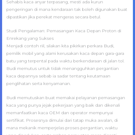
Sehabis kaca anyar terpasang, mesti ada kurun
pengeringan di mana kendaraan tak boleh digunakan buat
dipastikan jika perekat mengeras secara betul.
Studi Pengalaman: Pemasangan Kaca Depan Proton di
Enrekang yang Sukses
Menjadi contoh riil, silakan kita pikirkan perkara Budi,
pemilik mobil yang alami kerusakan kaca depan gara-gara
batu yang terpental pada waktu berkendaraan di jalan tol.
Budi memutus untuk tidak menangguhkan pergantian
kaca depannya sebab ia sadar tentang keutamaan
penglihatan serta kenyamanan.
Budi memutuskan buat memakai pelayanan pemasangan
kaca yang punya jejak pekerjaan yang baik dan dikenali
memanfaatkan kaca OEM dan operator mempunyai
sertifikat. Prosesnya dimulai dari tatap muka awalan, di
mana mekanik memperjelas proses pergantian, waktu