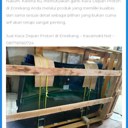
hukum. Karena itu, memutuskan ganti Kaca Depan Proton
di Enrekang Anda melalui produk yang memiliki kualitas
dan sama sesuai detail sebagai pilihan yang bukan cuma
arif akan tetapi sangat penting.
Jual Kaca Depan Proton di Enrekang – Kacamobil.Net –
087761160724