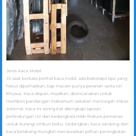
Jenis Kaca Mobil
Di saat berkata perihal kaca mobil, ada beberapa tipe yang
harus diperhatikan, tiap macam punya peranan serta ciri
khusus. Kaca depan, misalkan, direncanakan untuk
memberi pandangan maksimum sekalian mencegah imbas
external. Kaca ini sering kali dilengkapi lapisan
perlindungan UV dan kadangkala miliki feature pemanas
untuk kurangi embun beku. Sedangkan, kaca samping dan
kaca belakang mungkin menawarkan pilihan peningkatan