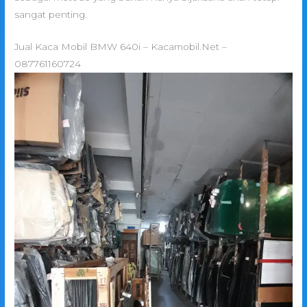
sangat penting.
Jual Kaca Mobil BMW 640i – Kacamobil.Net –
087761160724