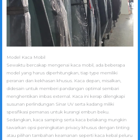
Model Kaca Mobil
Sewaktu bercakap mengenai kaca mobil, ada beberapa
model yang harus diperhitungkan, tiap type memiliki
peranan dan kekhasan khusus. Kaca depan, misalkan,
didesain untuk memberi pandangan optimal sembari
menghentikan imbas external. Kaca ini kerap dilengkapi
susunan perlindungan Sinar UV serta kadang miliki
spesifikasi pemanas untuk kurangi embun beku.
Sedangkan, kaca samping serta kaca belakang mungkin
tawarkan opsi peningkatan privacy khusus dengan tinting
atau pilihan tambahan keamanan seperti kaca kebal peluru