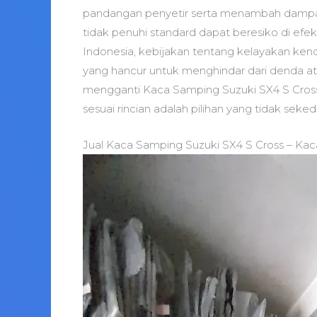
pandangan penyetir serta menambah dampak n
tidak penuhi standard dapat beresiko di efe
Indonesia, kebijakan tentang kelayakan kend
yang hancur untuk menghindar dari denda a
mengganti Kaca Samping Suzuki SX4 S Cross 
sesuai rincian adalah pilihan yang tidak seke
Jual Kaca Samping Suzuki SX4 S Cross – Ka