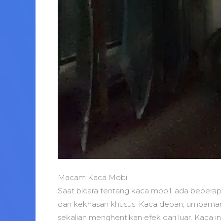
Macam Kaca Mobil
Saat bicara tentang kaca mobil, ada beberapa
dan kekhasan khusus. Kaca depan, umpaman
sekalian menghentikan efek dari luar. Kaca 