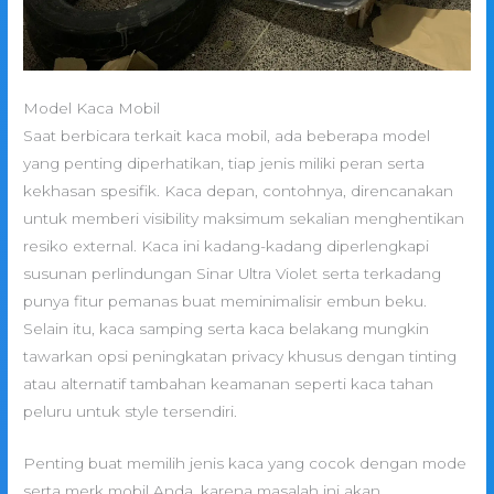
Model Kaca Mobil
Saat berbicara terkait kaca mobil, ada beberapa model
yang penting diperhatikan, tiap jenis miliki peran serta
kekhasan spesifik. Kaca depan, contohnya, direncanakan
untuk memberi visibility maksimum sekalian menghentikan
resiko external. Kaca ini kadang-kadang diperlengkapi
susunan perlindungan Sinar Ultra Violet serta terkadang
punya fitur pemanas buat meminimalisir embun beku.
Selain itu, kaca samping serta kaca belakang mungkin
tawarkan opsi peningkatan privacy khusus dengan tinting
atau alternatif tambahan keamanan seperti kaca tahan
peluru untuk style tersendiri.
Penting buat memilih jenis kaca yang cocok dengan mode
serta merk mobil Anda, karena masalah ini akan