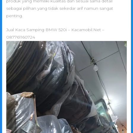
produk yang memiliki kualitas dan sesuai sama detail
sebagai pilihan yang tidak sekedar arif namun sangat
penting.
Jual Kaca Samping BMW 520i – Kacamobil.Net –
087761160724