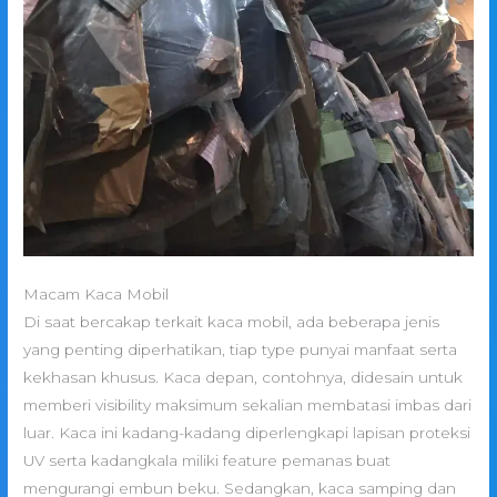
Macam Kaca Mobil
Di saat bercakap terkait kaca mobil, ada beberapa jenis
yang penting diperhatikan, tiap type punyai manfaat serta
kekhasan khusus. Kaca depan, contohnya, didesain untuk
memberi visibility maksimum sekalian membatasi imbas dari
luar. Kaca ini kadang-kadang diperlengkapi lapisan proteksi
UV serta kadangkala miliki feature pemanas buat
mengurangi embun beku. Sedangkan, kaca samping dan