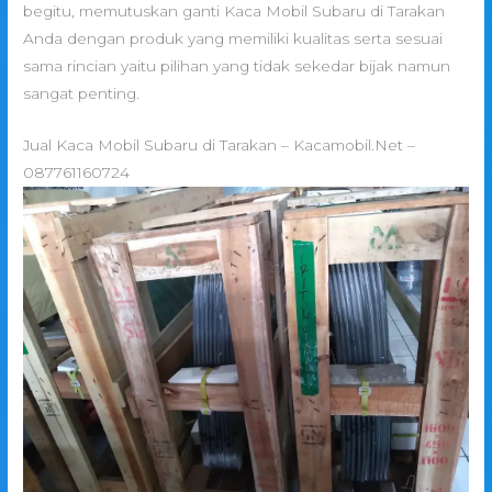
begitu, memutuskan ganti Kaca Mobil Subaru di Tarakan
Anda dengan produk yang memiliki kualitas serta sesuai
sama rincian yaitu pilihan yang tidak sekedar bijak namun
sangat penting.
Jual Kaca Mobil Subaru di Tarakan – Kacamobil.Net –
087761160724