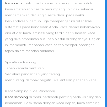
Kaca depan
satu diantara elemen paling utama untuk
keselamatan sopir serta penumpang. Ini tidak sekedar
mengamankan dari angin serta debu pada waktu
berkendaraan, namun juga mempengaruhi reliabilitas
sistematis pada kendaraan Anda. Kaca depan kebanyakan
dibuat dari kaca laminasi, yang terdiri dari 2 lapisan kaca
yang dikelompokkan susunan plastik di tengahnya. Bagian
ini membantu menahan kaca pecah menjadi potongan
tajam dalam masalah tabrakan.
Spesifikasi Penting:
Tahan kepada benturan.
Sediakan pandangan yang terang.
mengurangi dampak negatif luka lantaran pecahan kaca.
Kaca Samping (Side Windows)
Kaca samping
di mobil bertindak penting pada visibility dan
keamanan. Tidak sama dengan kaca depan, kaca samping