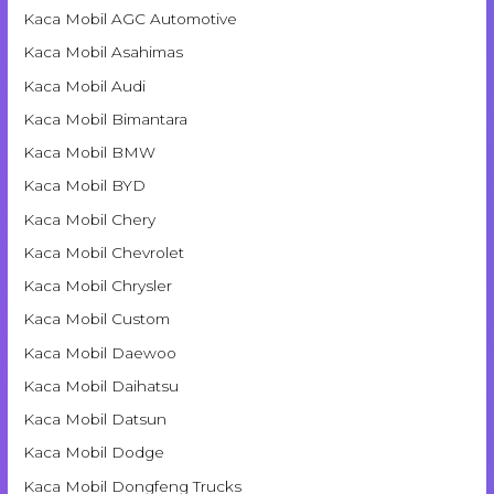
Kaca Mobil AGC Automotive
Kaca Mobil Asahimas
Kaca Mobil Audi
Kaca Mobil Bimantara
Kaca Mobil BMW
Kaca Mobil BYD
Kaca Mobil Chery
Kaca Mobil Chevrolet
Kaca Mobil Chrysler
Kaca Mobil Custom
Kaca Mobil Daewoo
Kaca Mobil Daihatsu
Kaca Mobil Datsun
Kaca Mobil Dodge
Kaca Mobil Dongfeng Trucks