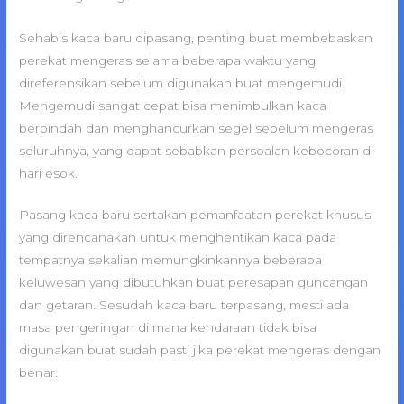
Sehabis kaca baru dipasang, penting buat membebaskan
perekat mengeras selama beberapa waktu yang
direferensikan sebelum digunakan buat mengemudi.
Mengemudi sangat cepat bisa menimbulkan kaca
berpindah dan menghancurkan segel sebelum mengeras
seluruhnya, yang dapat sebabkan persoalan kebocoran di
hari esok.
Pasang kaca baru sertakan pemanfaatan perekat khusus
yang direncanakan untuk menghentikan kaca pada
tempatnya sekalian memungkinkannya beberapa
keluwesan yang dibutuhkan buat peresapan guncangan
dan getaran. Sesudah kaca baru terpasang, mesti ada
masa pengeringan di mana kendaraan tidak bisa
digunakan buat sudah pasti jika perekat mengeras dengan
benar.