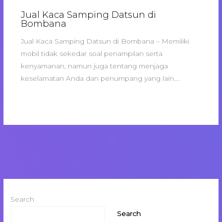
Jual Kaca Samping Datsun di
Bombana
Jual Kaca Samping Datsun di Bombana – Memiliki
mobil tidak sekedar soal penampilan serta
kenyamanan, namun juga tentang menjaga
keselamatan Anda dan penumpang yang lain.…
Search
Search