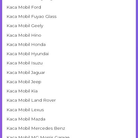
Kaca Mobil Ford
Kaca Mobil Fuyao Glass
Kaca Mobil Geely
Kaca Mobil Hino
Kaca Mobil Honda
Kaca Mobil Hyundai
Kaca Mobil Isuzu
Kaca Mobil Jaguar
Kaca Mobil Jeep
Kaca Mobil Kia
Kaca Mobil Land Rover
Kaca Mobil Lexus
Kaca Mobil Mazda
Kaca Mobil Mercedes Benz
Kaca Mobil MG Morris Garage