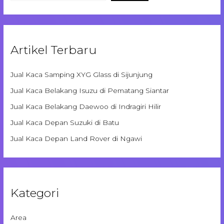
Artikel Terbaru
Jual Kaca Samping XYG Glass di Sijunjung
Jual Kaca Belakang Isuzu di Pematang Siantar
Jual Kaca Belakang Daewoo di Indragiri Hilir
Jual Kaca Depan Suzuki di Batu
Jual Kaca Depan Land Rover di Ngawi
Kategori
Area