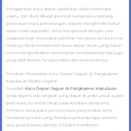
Penggantian kaca depan dijalankan dalam beberapa
waktu, dan Budi dikasih perintah teristimewa tentang
perawatan masa pemasangan, seperti menghindar basuh
wiper mobil automatic serta mengemudi dengan cara
waspada buat meluluskan perekat mengeras secara benar.
Hasilnya, Budi memperoleh kaca depan anyar yang bukan
cuma mengembalikan penampilan kendaraannya tapi juga,
yang lebih berarti, fungsionalitas dan keamanannya.
Panduan Perawatan Kaca Depan Jaguar di Pangkajene
Kepulauan Waktu Diganti
Sesudah
Kaca Depan Jaguar di Pangkajene Kepulauan
Anda diganti, ada langkah yang dapat di ambil untuk sudah
pasti kalau itu masih tetap pada keadaan sempurna.
Pertama, terus pakai pencuci kaca yang lembut serta
hindarkan produk yang mempunyai kandungan amonia
atau pelarut keras lainnya. Ini bakal membantu