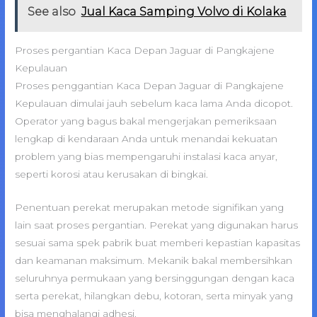
See also
Jual Kaca Samping Volvo di Kolaka
Proses pergantian Kaca Depan Jaguar di Pangkajene
Kepulauan
Proses penggantian Kaca Depan Jaguar di Pangkajene
Kepulauan dimulai jauh sebelum kaca lama Anda dicopot.
Operator yang bagus bakal mengerjakan pemeriksaan
lengkap di kendaraan Anda untuk menandai kekuatan
problem yang bias mempengaruhi instalasi kaca anyar,
seperti korosi atau kerusakan di bingkai.
Penentuan perekat merupakan metode signifikan yang
lain saat proses pergantian. Perekat yang digunakan harus
sesuai sama spek pabrik buat memberi kepastian kapasitas
dan keamanan maksimum. Mekanik bakal membersihkan
seluruhnya permukaan yang bersinggungan dengan kaca
serta perekat, hilangkan debu, kotoran, serta minyak yang
bisa menghalangi adhesi.