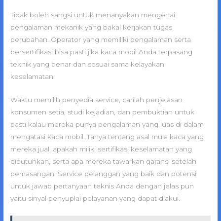
Tidak boleh sangsi untuk menanyakan mengenai
pengalaman mekanik yang bakal kerjakan tugas
perubahan. Operator yang memiliki pengalaman serta
bersertifikasi bisa pasti jika kaca mobil Anda terpasang
teknik yang benar dan sesuai sama kelayakan
keselamatan.
Waktu memilih penyedia service, carilah penjelasan
konsumen setia, studi kejadian, dan pembuktian untuk
pasti kalau mereka punya pengalaman yang luas di dalam
mengatasi kaca mobil. Tanya tentang asal mula kaca yang
mereka jual, apakah miliki sertifikasi keselamatan yang
dibutuhkan, serta apa mereka tawarkan garansi setelah
pemasangan. Service pelanggan yang baik dan potensi
untuk jawab pertanyaan teknis Anda dengan jelas pun
yaitu sinyal penyuplai pelayanan yang dapat diakui.