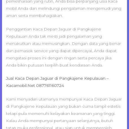
pemeliharaan yang rutin, Anda bisa perpanjang usia kaca
mobil Anda dan melindungi pengalaman mengemudi yang
aman serta membahagiakan.
Penggantian Kaca Depan Jaguar di Pangkajene
Kepulauan Anda tak mesti jadi pengalaman yang
menakutkan atau memusingkan. Dengan data yang benar
dan pemasok service yang dapat dipercayai, Anda dapat
mengatasi proses ini dengan ringan serta percaya jika
Anda bikin putusan terpilih buat kendaraan Anda.
Jual Kaca Depan Jaguar di Pangkajene Kepulauan –
Kacamobil.Net 087761160724
Kami menyadari utamanya mempunyai Kaca Depan Jaguar
di Pangkajene Kepulauan yang bukan cuma tampil estetis
tetapi pula memenuhi kelayakan keamanan yang tinggi.
Kalau Anda mempunyai pertanyaan selanjutnya, butuh
tatap muka professional, atau siap untuk memperoleh