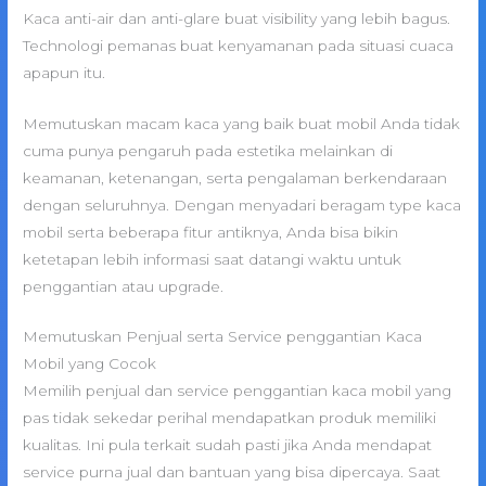
Kaca anti-air dan anti-glare buat visibility yang lebih bagus.
Technologi pemanas buat kenyamanan pada situasi cuaca
apapun itu.
Memutuskan macam kaca yang baik buat mobil Anda tidak
cuma punya pengaruh pada estetika melainkan di
keamanan, ketenangan, serta pengalaman berkendaraan
dengan seluruhnya. Dengan menyadari beragam type kaca
mobil serta beberapa fitur antiknya, Anda bisa bikin
ketetapan lebih informasi saat datangi waktu untuk
penggantian atau upgrade.
Memutuskan Penjual serta Service penggantian Kaca
Mobil yang Cocok
Memilih penjual dan service penggantian kaca mobil yang
pas tidak sekedar perihal mendapatkan produk memiliki
kualitas. Ini pula terkait sudah pasti jika Anda mendapat
service purna jual dan bantuan yang bisa dipercaya. Saat