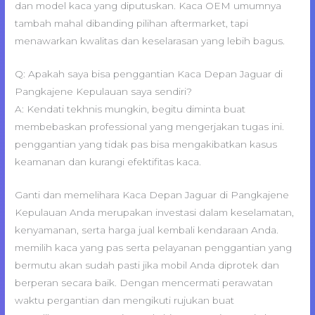
dan model kaca yang diputuskan. Kaca OEM umumnya
tambah mahal dibanding pilihan aftermarket, tapi
menawarkan kwalitas dan keselarasan yang lebih bagus.
Q: Apakah saya bisa penggantian Kaca Depan Jaguar di
Pangkajene Kepulauan saya sendiri?
A: Kendati tekhnis mungkin, begitu diminta buat
membebaskan professional yang mengerjakan tugas ini.
penggantian yang tidak pas bisa mengakibatkan kasus
keamanan dan kurangi efektifitas kaca.
Ganti dan memelihara Kaca Depan Jaguar di Pangkajene
Kepulauan Anda merupakan investasi dalam keselamatan,
kenyamanan, serta harga jual kembali kendaraan Anda.
memilih kaca yang pas serta pelayanan penggantian yang
bermutu akan sudah pasti jika mobil Anda diprotek dan
berperan secara baik. Dengan mencermati perawatan
waktu pergantian dan mengikuti rujukan buat