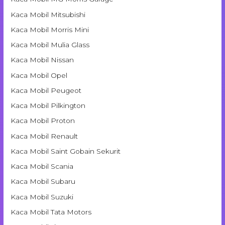
Kaca Mobil Mitsubishi
Kaca Mobil Morris Mini
Kaca Mobil Mulia Glass
Kaca Mobil Nissan
Kaca Mobil Opel
Kaca Mobil Peugeot
Kaca Mobil Pilkington
Kaca Mobil Proton
Kaca Mobil Renault
Kaca Mobil Saint Gobain Sekurit
Kaca Mobil Scania
Kaca Mobil Subaru
Kaca Mobil Suzuki
Kaca Mobil Tata Motors