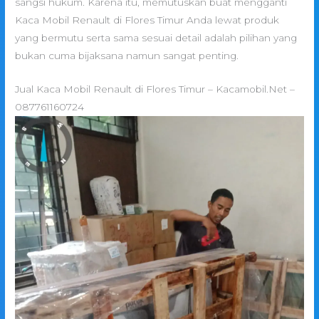
sangsi hukum. Karena itu, memutuskan buat mengganti
Kaca Mobil Renault di Flores Timur Anda lewat produk
yang bermutu serta sama sesuai detail adalah pilihan yang
bukan cuma bijaksana namun sangat penting.
Jual Kaca Mobil Renault di Flores Timur – Kacamobil.Net –
087761160724