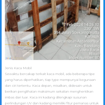
Jenis Kaca Mobil
Sewaktu bercakap terkait kaca mobil, ada beberapa tipe
yang harus diperhatikan, tiap type mempunyai kegunaan
dan ciri tertentu. Kaca depan, misalkan, didesain untuk
berikan penglihatan maksimum sekalian menghentikan
imbas dari luar. Kaca ini kadang dilengkapi susunan
perlindungan UV dan kadang memiliki fitur pemanas untuk