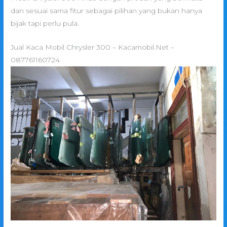
dan sesuai sama fitur sebagai pilihan yang bukan hanya
bijak tapi perlu pula.
Jual Kaca Mobil Chrysler 300 – Kacamobil.Net –
087761160724