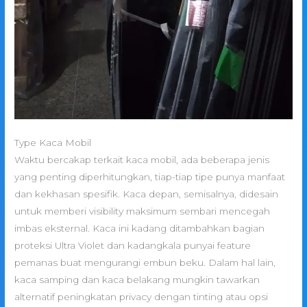
Type Kaca Mobil
Waktu bercakap terkait kaca mobil, ada beberapa jenis
yang penting diperhitungkan, tiap-tiap tipe punya manfaat
dan kekhasan spesifik. Kaca depan, semisalnya, didesain
untuk memberi visibility maksimum sembari mencegah
imbas eksternal. Kaca ini kadang ditambahkan bagian
proteksi Ultra Violet dan kadangkala punyai feature
pemanas buat mengurangi embun beku. Dalam hal lain,
kaca samping dan kaca belakang mungkin tawarkan
alternatif peningkatan privacy dengan tinting atau opsi