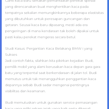
Ganti kaca baru sertakan pemanfaatan perekat spesial
yang direncanakan buat menghentikan kaca pada
tempatnya sekalian memungkinkannya beberapa elastisitas
yang dibutuhkan untuk peresapan guncangan dan
getaran. Seusai kaca baru dipasang, mesti ada era
pengeringan di mana kendaraan tak boleh dipakai untuk
pasti kalau perekat mengeras secara betul.
Studi Kasus: Pergantian Kaca Belakang BMW i yang
Sukses
Jadi contoh fakta, silahkan kita pikirkan kejadian Budi,
pemilik mobil yang alami kerusakan kaca depan gara-gara
batu yang terpental saat berkendaraan di jalan tol. Budi
memutus untuk tak menangguhkan penggantian kaca
depannya sebab Budi sadar mengenai pentingnya
visibilitas dan keamanan.
Budi memutuskan untuk gunakan service pemasangan
kaca yang miliki rekam jejak yang baik serta dikenali