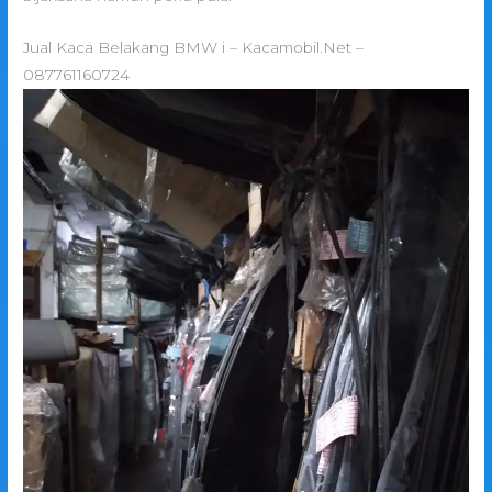
Jual Kaca Belakang BMW i – Kacamobil.Net –
087761160724