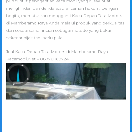
pun tuntut penggantian kaca mobil yang rusak buat
menghindari dari denda atau ancaman hukum. Dengan
begitu, memutuskan mengganti Kaca Depan Tata Motors
di Mamberamo Raya Anda melalui produk yang berkualitas
dan sesuai sama rincian sebagai metode yang bukan
sekedar bijak tapi perlu pula.
Jual Kaca Depan Tata Motors di Mamberamo Raya –
Kacamobil.Net – 087761160724