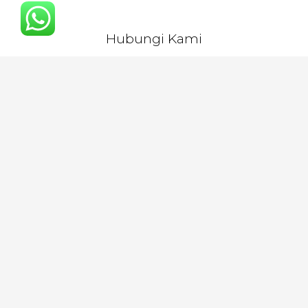
Hubungi Kami
Gudang Kacamobil Solo
Jl. Ahmad Yani No. 36, Jebres, Solo
⊕
Google Maps
⊕
Telp./WA :
0877-6116-0724
Melayani juga di :
Jakarta, Tangerang, Cikampek, Sukabumi, Cianjur,
Bandung, Tasikmalaya dan sekitarnya.
Artikel
Jual Kaca Belakang Isuzu di Pematang Siantar
Jual Kaca Belakang Daewoo di Indragiri Hilir
Jual Kaca Depan Suzuki di Batu