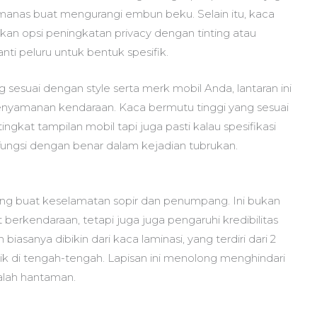
pemanas buat mengurangi embun beku. Selain itu, kaca
an opsi peningkatan privacy dengan tinting atau
ti peluru untuk bentuk spesifik.
suai dengan style serta merk mobil Anda, lantaran ini
nyamanan kendaraan. Kaca bermutu tinggi yang sesuai
ngkat tampilan mobil tapi juga pasti kalau spesifikasi
fungsi dengan benar dalam kejadian tubrukan.
ting buat keselamatan sopir dan penumpang. Ini bukan
 berkendaraan, tetapi juga juga pengaruhi kredibilitas
asanya dibikin dari kaca laminasi, yang terdiri dari 2
ik di tengah-tengah. Lapisan ini menolong menghindari
alah hantaman.