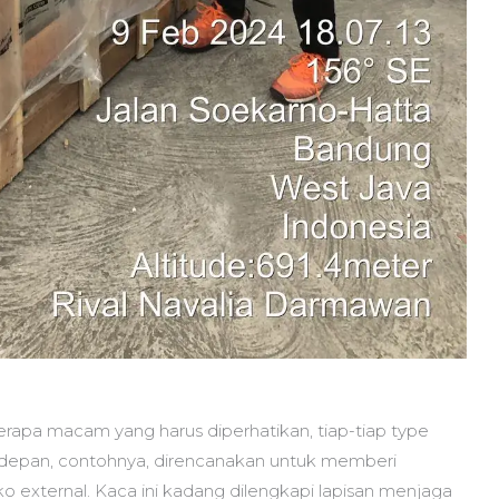
erapa macam yang harus diperhatikan, tiap-tiap type
a depan, contohnya, direncanakan untuk memberi
iko external. Kaca ini kadang dilengkapi lapisan menjaga