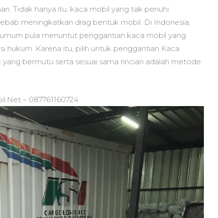
. Tidak hanya itu, kaca mobil yang tak penuhi
sebab meningkatkan drag bentuk mobil. Di Indonesia,
an umum pula menuntut penggantian kaca mobil yang
si hukum. Karena itu, pilih untuk penggantian Kaca
yang bermutu serta sesuai sama rincian adalah metode
il.Net – 087761160724