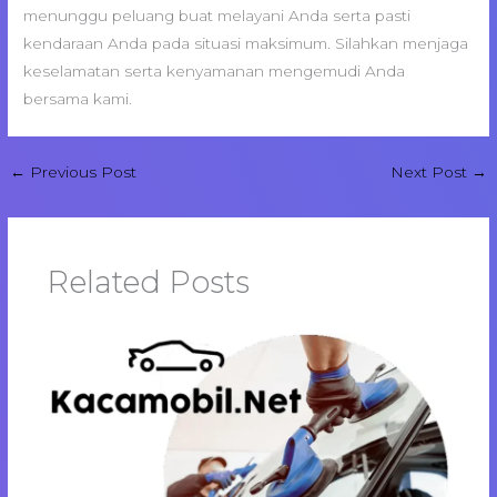
menunggu peluang buat melayani Anda serta pasti
kendaraan Anda pada situasi maksimum. Silahkan menjaga
keselamatan serta kenyamanan mengemudi Anda
bersama kami.
←
Previous Post
Next Post
→
Related Posts