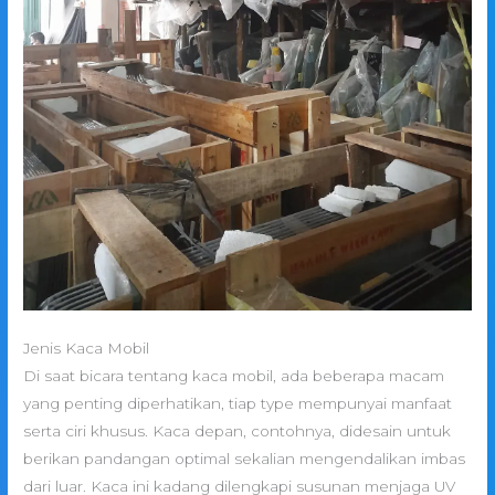
Jenis Kaca Mobil
Di saat bicara tentang kaca mobil, ada beberapa macam
yang penting diperhatikan, tiap type mempunyai manfaat
serta ciri khusus. Kaca depan, contohnya, didesain untuk
berikan pandangan optimal sekalian mengendalikan imbas
dari luar. Kaca ini kadang dilengkapi susunan menjaga UV