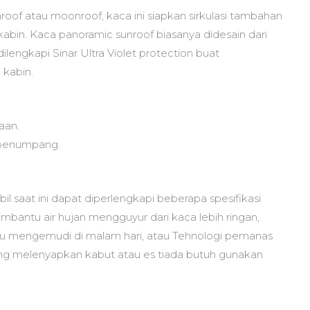
nroof atau moonroof, kaca ini siapkan sirkulasi tambahan
in. Kaca panoramic sunroof biasanya didesain dari
ilengkapi Sinar Ultra Violet protection buat
 kabin.
aan.
 penumpang.
saat ini dapat diperlengkapi beberapa spesifikasi
mbantu air hujan mengguyur dari kaca lebih ringan,
aktu mengemudi di malam hari, atau Tehnologi pemanas
 melenyapkan kabut atau es tiada butuh gunakan