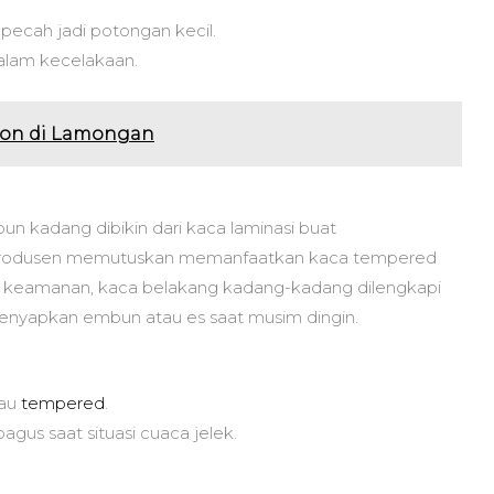
ecah jadi potongan kecil.
dalam kecelakaan.
gton di Lamongan
un kadang dibikin dari kaca laminasi buat
produsen memutuskan memanfaatkan kaca tempered
an keamanan, kaca belakang kadang-kadang dilengkapi
enyapkan embun atau es saat musim dingin.
tau
tempered
.
bagus saat situasi cuaca jelek.