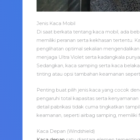
Jenis Kaca Mobil
Di saat berkata tentang kaca mobil, ada be
memiliki peranan serta kekhasan tertentu. 
penglihatan optimal sekalian mengendalikan
menjaga Ultra Violet serta kadangkala puny
Sedangkan, kaca samping serta kaca belaka
tinting atau opsi tambahan keamanan seperti 
Penting buat pilih jenis kaca yang cocok de
pengaruhi total kapasitas serta kenyamanan
detail pabrikasi tidak cuma tingkatkan tampil
keamanan, seperti airbag samping, memiliki 
Kaca Depan (Windshield)
Kaca depan
satu diantara elemen terpenting