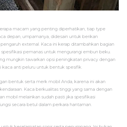
berapa macam yang penting diperhatikan, tiap type
Kaca depan, umpamanya, didesain untuk berikan
 pengaruh external. Kaca ini kerap ditambahkan bagian
a spesifikasi pemanas untuk mengurangi embun beku.
ng mungkin tawarkan opsi peningkatan privacy dengan
kaca anti peluru untuk bentuk spesifik.
ngan bentuk serta merk mobil Anda, karena ini akan
 kendaraan. Kaca berkualitas tinggi yang sama dengan
an mobil melainkan sudah pasti jika spesifikasi
fungsi secara betul dalam perkara hantaman.
 untuk keselamatan sopir serta penumpang. Ini bukan