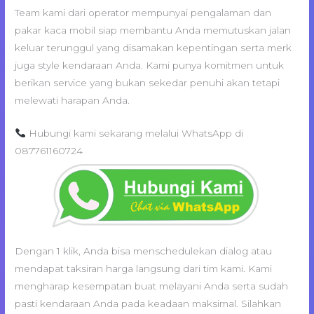
Team kami dari operator mempunyai pengalaman dan
pakar kaca mobil siap membantu Anda memutuskan jalan
keluar terunggul yang disamakan kepentingan serta merk
juga style kendaraan Anda. Kami punya komitmen untuk
berikan service yang bukan sekedar penuhi akan tetapi
melewati harapan Anda.
Hubungi kami sekarang melalui WhatsApp di
087761160724
Dengan 1 klik, Anda bisa menschedulekan dialog atau
mendapat taksiran harga langsung dari tim kami. Kami
mengharap kesempatan buat melayani Anda serta sudah
pasti kendaraan Anda pada keadaan maksimal. Silahkan