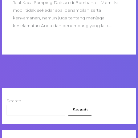
Jual Kaca Samping Datsun di Bombana – Memiliki
mobil tidak sekedar soal penampilan serta
kenyamanan, namun juga tentang menjaga
keselamatan Anda dan penumpang yang lain.…
Search
Search