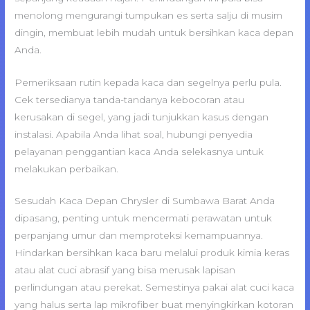
menolong mengurangi tumpukan es serta salju di musim
dingin, membuat lebih mudah untuk bersihkan kaca depan
Anda.
Pemeriksaan rutin kepada kaca dan segelnya perlu pula.
Cek tersedianya tanda-tandanya kebocoran atau
kerusakan di segel, yang jadi tunjukkan kasus dengan
instalasi. Apabila Anda lihat soal, hubungi penyedia
pelayanan penggantian kaca Anda selekasnya untuk
melakukan perbaikan.
Sesudah Kaca Depan Chrysler di Sumbawa Barat Anda
dipasang, penting untuk mencermati perawatan untuk
perpanjang umur dan memproteksi kemampuannya.
Hindarkan bersihkan kaca baru melalui produk kimia keras
atau alat cuci abrasif yang bisa merusak lapisan
perlindungan atau perekat. Semestinya pakai alat cuci kaca
yang halus serta lap mikrofiber buat menyingkirkan kotoran