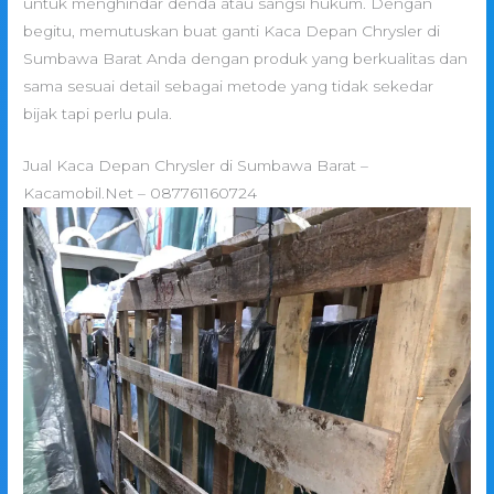
untuk menghindar denda atau sangsi hukum. Dengan
begitu, memutuskan buat ganti Kaca Depan Chrysler di
Sumbawa Barat Anda dengan produk yang berkualitas dan
sama sesuai detail sebagai metode yang tidak sekedar
bijak tapi perlu pula.
Jual Kaca Depan Chrysler di Sumbawa Barat –
Kacamobil.Net – 087761160724