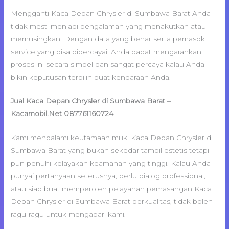
Mengganti Kaca Depan Chrysler di Sumbawa Barat Anda
tidak mesti menjadi pengalaman yang menakutkan atau
memusingkan. Dengan data yang benar serta pemasok
service yang bisa dipercayai, Anda dapat mengarahkan
proses ini secara simpel dan sangat percaya kalau Anda
bikin keputusan terpilih buat kendaraan Anda.
Jual Kaca Depan Chrysler di Sumbawa Barat –
Kacamobil.Net 087761160724
Kami mendalami keutamaan miliki Kaca Depan Chrysler di
Sumbawa Barat yang bukan sekedar tampil estetis tetapi
pun penuhi kelayakan keamanan yang tinggi. Kalau Anda
punyai pertanyaan seterusnya, perlu dialog professional,
atau siap buat memperoleh pelayanan pemasangan Kaca
Depan Chrysler di Sumbawa Barat berkualitas, tidak boleh
ragu-ragu untuk mengabari kami.