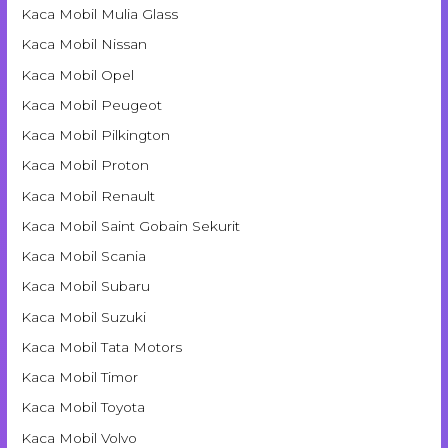
Kaca Mobil Mulia Glass
Kaca Mobil Nissan
Kaca Mobil Opel
Kaca Mobil Peugeot
Kaca Mobil Pilkington
Kaca Mobil Proton
Kaca Mobil Renault
Kaca Mobil Saint Gobain Sekurit
Kaca Mobil Scania
Kaca Mobil Subaru
Kaca Mobil Suzuki
Kaca Mobil Tata Motors
Kaca Mobil Timor
Kaca Mobil Toyota
Kaca Mobil Volvo