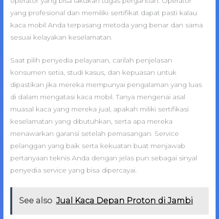
operator yang bisa lakukan tugas pergantian. Operator
yang profesional dan memiliki sertifikat dapat pasti kalau
kaca mobil Anda terpasang metoda yang benar dan sama
sesuai kelayakan keselamatan.
Saat pilih penyedia pelayanan, carilah penjelasan
konsumen setia, studi kasus, dan kepuasan untuk
dipastikan jika mereka mempunyai pengalaman yang luas
di dalam mengatasi kaca mobil. Tanya mengenai asal
muasal kaca yang mereka jual, apakah miliki sertifikasi
keselamatan yang dibutuhkan, serta apa mereka
menawarkan garansi setelah pemasangan. Service
pelanggan yang baik serta kekuatan buat menjawab
pertanyaan teknis Anda dengan jelas pun sebagai sinyal
penyedia service yang bisa dipercayai.
See also
Jual Kaca Depan Proton di Jambi