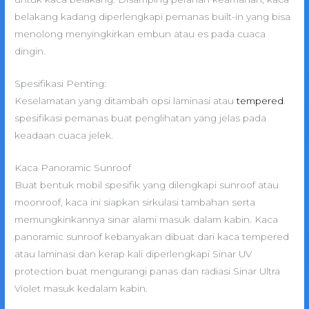
belakang kadang diperlengkapi pemanas built-in yang bisa
menolong menyingkirkan embun atau es pada cuaca
dingin.
Spesifikasi Penting:
Keselamatan yang ditambah opsi laminasi atau
tempered
.
spesifikasi pemanas buat penglihatan yang jelas pada
keadaan cuaca jelek.
Kaca Panoramic Sunroof
Buat bentuk mobil spesifik yang dilengkapi sunroof atau
moonroof, kaca ini siapkan sirkulasi tambahan serta
memungkinkannya sinar alami masuk dalam kabin. Kaca
panoramic sunroof kebanyakan dibuat dari kaca tempered
atau laminasi dan kerap kali diperlengkapi Sinar UV
protection buat mengurangi panas dan radiasi Sinar Ultra
Violet masuk kedalam kabin.