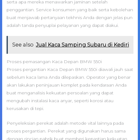
serta apa mereka menawarkan jaminan setelah
penggantian. Service konsumen yang baik serta kebolehan
buat menjawab pertanyaan tekhnis Anda dengan jelas pun
adalah tanda penyuplai pelayanan yang dapat diakui.
See also
Jual Kaca Samping Subaru di Kediri
Proses pemasangan Kaca Depan BMW 550i
Proses pergantian Kaca Depan BMW 550i diawali jauh saat
sebelum kaca lama Anda dilepaskan. Operator yang benar
akan lakukan peninjauan komplet pada kendaraan Anda
buat menganalisis kekuatan persoalan yang dapat
mengubah instalasi kaca anyar, seperti korosi atau
kerusakan di tepi.
Penyeleksian perekat adalah metode vital lainnya pada
proses pergantian. Perekat yang digunakan harus sama
dengan rincian pabrik buat memberi kepastian kekuatan