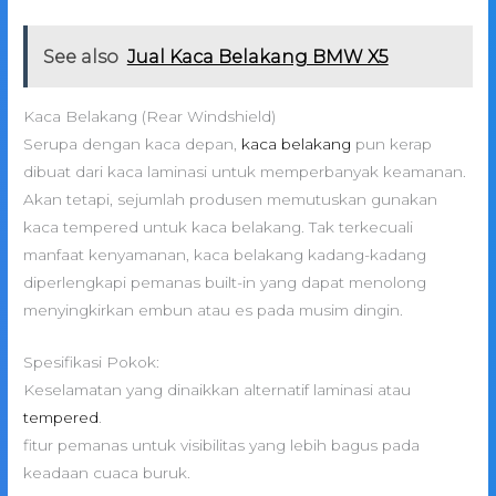
See also
Jual Kaca Belakang BMW X5
Kaca Belakang (Rear Windshield)
Serupa dengan kaca depan,
kaca belakang
pun kerap
dibuat dari kaca laminasi untuk memperbanyak keamanan.
Akan tetapi, sejumlah produsen memutuskan gunakan
kaca tempered untuk kaca belakang. Tak terkecuali
manfaat kenyamanan, kaca belakang kadang-kadang
diperlengkapi pemanas built-in yang dapat menolong
menyingkirkan embun atau es pada musim dingin.
Spesifikasi Pokok:
Keselamatan yang dinaikkan alternatif laminasi atau
tempered
.
fitur pemanas untuk visibilitas yang lebih bagus pada
keadaan cuaca buruk.