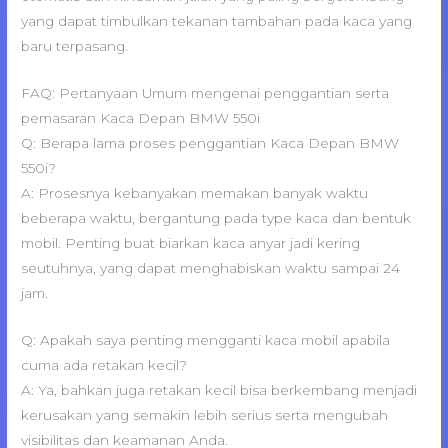
yang dapat timbulkan tekanan tambahan pada kaca yang
baru terpasang.
FAQ: Pertanyaan Umum mengenai penggantian serta
pemasaran Kaca Depan BMW 550i
Q: Berapa lama proses penggantian Kaca Depan BMW
550i?
A: Prosesnya kebanyakan memakan banyak waktu
beberapa waktu, bergantung pada type kaca dan bentuk
mobil. Penting buat biarkan kaca anyar jadi kering
seutuhnya, yang dapat menghabiskan waktu sampai 24
jam.
Q: Apakah saya penting mengganti kaca mobil apabila
cuma ada retakan kecil?
A: Ya, bahkan juga retakan kecil bisa berkembang menjadi
kerusakan yang semakin lebih serius serta mengubah
visibilitas dan keamanan Anda.