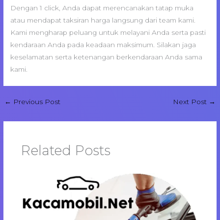
Dengan 1 click, Anda dapat merencanakan tatap muka
atau mendapat taksiran harga langsung dari team kami.
Kami mengharap peluang untuk melayani Anda serta pasti
kendaraan Anda pada keadaan maksimum. Silakan jaga
keselamatan serta ketenangan berkendaraan Anda sama
kami.
←
Previous Post
Next Post
→
Related Posts