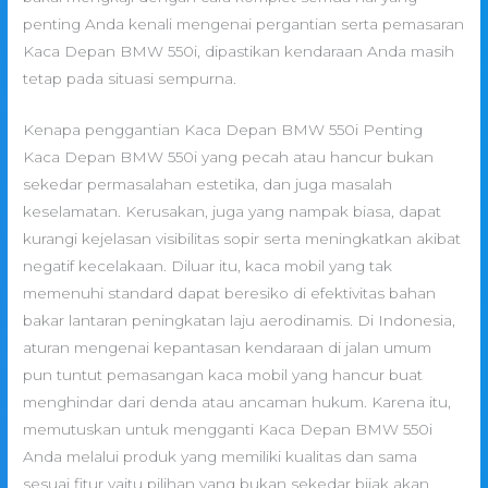
penting Anda kenali mengenai pergantian serta pemasaran
Kaca Depan BMW 550i, dipastikan kendaraan Anda masih
tetap pada situasi sempurna.
Kenapa penggantian Kaca Depan BMW 550i Penting
Kaca Depan BMW 550i yang pecah atau hancur bukan
sekedar permasalahan estetika, dan juga masalah
keselamatan. Kerusakan, juga yang nampak biasa, dapat
kurangi kejelasan visibilitas sopir serta meningkatkan akibat
negatif kecelakaan. Diluar itu, kaca mobil yang tak
memenuhi standard dapat beresiko di efektivitas bahan
bakar lantaran peningkatan laju aerodinamis. Di Indonesia,
aturan mengenai kepantasan kendaraan di jalan umum
pun tuntut pemasangan kaca mobil yang hancur buat
menghindar dari denda atau ancaman hukum. Karena itu,
memutuskan untuk mengganti Kaca Depan BMW 550i
Anda melalui produk yang memiliki kualitas dan sama
sesuai fitur yaitu pilihan yang bukan sekedar bijak akan