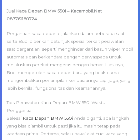
Jual Kaca Depan BMW 550i – Kacamobil.Net
087761160724
Pergantian kaca depan dijalankan dalam beberapa saat,
serta Budi diberikan petunjuk spesial terkait perawatan
saat pergantian, seperti menghindar dari basuh wiper mobil
automatis dan berkendara dengan berwaspada untuk
meluluskan perekat mengeras dengan benar. Hasilnya,
Budi memperoleh kaca depan baru yang tidak cuma
mengembalikan penampilan kendaraannya tapi juga, yang
lebih bernilai, fungsionalitas dan keamanannya.
Tips Perawatan Kaca Depan BMW 550i Waktu
Penggantian
Selesai
Kaca Depan BMW 550i
Anda diganti, ada langkah
yang bisa diambil untuk pasti jika itu masih tetap pada
keadaan prima. Pertama, selalu pakai alat cuci kaca yang