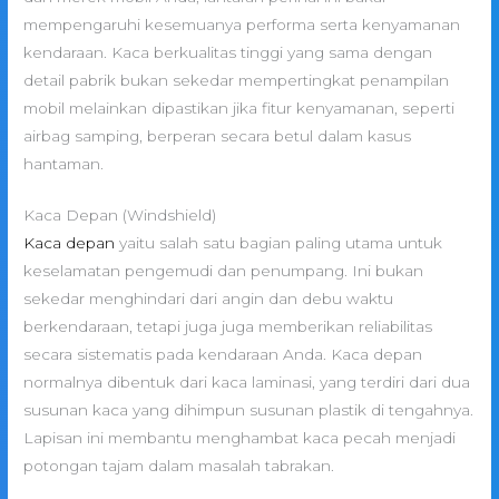
mempengaruhi kesemuanya performa serta kenyamanan
kendaraan. Kaca berkualitas tinggi yang sama dengan
detail pabrik bukan sekedar mempertingkat penampilan
mobil melainkan dipastikan jika fitur kenyamanan, seperti
airbag samping, berperan secara betul dalam kasus
hantaman.
Kaca Depan (Windshield)
Kaca depan
yaitu salah satu bagian paling utama untuk
keselamatan pengemudi dan penumpang. Ini bukan
sekedar menghindari dari angin dan debu waktu
berkendaraan, tetapi juga juga memberikan reliabilitas
secara sistematis pada kendaraan Anda. Kaca depan
normalnya dibentuk dari kaca laminasi, yang terdiri dari dua
susunan kaca yang dihimpun susunan plastik di tengahnya.
Lapisan ini membantu menghambat kaca pecah menjadi
potongan tajam dalam masalah tabrakan.