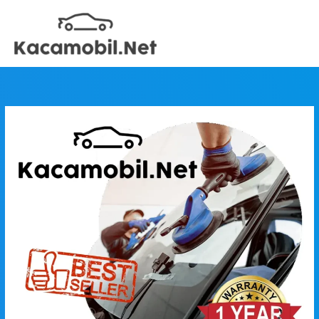
Skip
to
content