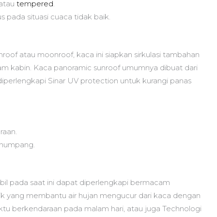
 atau
tempered
.
s pada situasi cuaca tidak baik.
unroof atau moonroof, kaca ini siapkan sirkulasi tambahan
m kabin. Kaca panoramic sunroof umumnya dibuat dari
diperlengkapi Sinar UV protection untuk kurangi panas
raan.
enumpang.
l pada saat ini dapat diperlengkapi bermacam
obik yang membantu air hujan mengucur dari kaca dengan
 waktu berkendaraan pada malam hari, atau juga Technologi