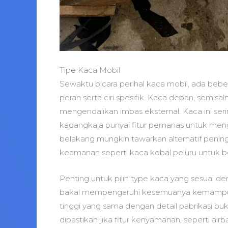
Tipe Kaca Mobil
Sewaktu bicara perihal kaca mobil, ada beber
peran serta ciri spesifik. Kaca depan, semisaln
mengendalikan imbas eksternal. Kaca ini serin
kadangkala punyai fitur pemanas untuk meng
belakang mungkin tawarkan alternatif pening
keamanan seperti kaca kebal peluru untuk b
Penting untuk pilih type kaca yang sesuai de
bakal mempengaruhi kesemuanya kemampuan
tinggi yang sama dengan detail pabrikasi b
dipastikan jika fitur kenyamanan, seperti ai