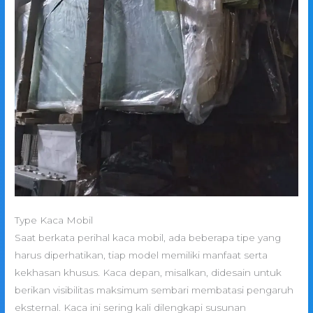
Type Kaca Mobil
Saat berkata perihal kaca mobil, ada beberapa tipe yang
harus diperhatikan, tiap model memiliki manfaat serta
kekhasan khusus. Kaca depan, misalkan, didesain untuk
berikan visibilitas maksimum sembari membatasi pengaruh
eksternal. Kaca ini sering kali dilengkapi susunan