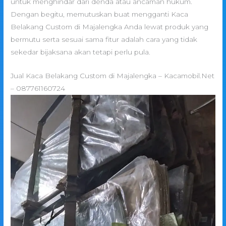
untuk menghindar dari denda atau ancaman hukum.
Dengan begitu, memutuskan buat mengganti Kaca
Belakang Custom di Majalengka Anda lewat produk yang
bermutu serta sesuai sama fitur adalah cara yang tidak
sekedar bijaksana akan tetapi perlu pula.
Jual Kaca Belakang Custom di Majalengka – Kacamobil.Net
– 087761160724