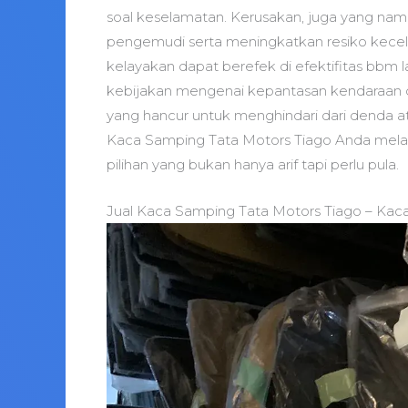
soal keselamatan. Kerusakan, juga yang nampak
pengemudi serta meningkatkan resiko kecelak
kelayakan dapat berefek di efektifitas bbm l
kebijakan mengenai kepantasan kendaraan 
yang hancur untuk menghindari dari denda 
Kaca Samping Tata Motors Tiago Anda melalu
pilihan yang bukan hanya arif tapi perlu pula.
Jual Kaca Samping Tata Motors Tiago – Kac