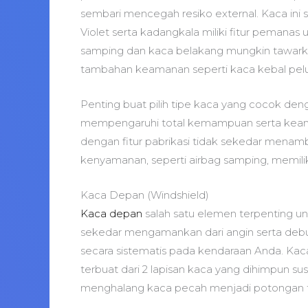
sembari mencegah resiko external. Kaca ini s
Violet serta kadangkala miliki fitur pemanas
samping dan kaca belakang mungkin tawarkan
tambahan keamanan seperti kaca kebal pelur
Penting buat pilih tipe kaca yang cocok den
mempengaruhi total kemampuan serta keama
dengan fitur pabrikasi tidak sekedar menamb
kenyamanan, seperti airbag samping, memilik
Kaca Depan (Windshield)
Kaca depan
salah satu elemen terpenting un
sekedar mengamankan dari angin serta debu
secara sistematis pada kendaraan Anda. Kaca
terbuat dari 2 lapisan kaca yang dihimpun su
menghalang kaca pecah menjadi potongan t