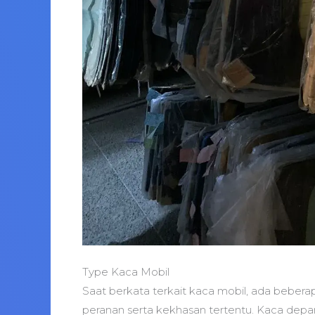
Type Kaca Mobil
Saat berkata terkait kaca mobil, ada beber
peranan serta kekhasan tertentu. Kaca depan,