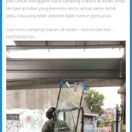
pilih untuk mengganti Kaca Samping Subaru di Kediri Anda
dengan produk yang bermutu serta sesuai sama detail
yaitu cara yang tidak sekedar bijak namun perlu pula.
Jual Kaca Samping Subaru di Kediri – Kacamobil.Net –
087761160724