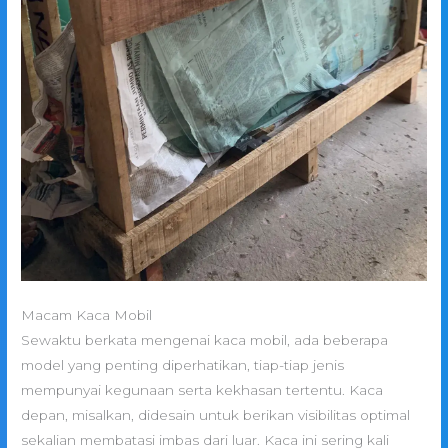
Macam Kaca Mobil
Sewaktu berkata mengenai kaca mobil, ada beberapa
model yang penting diperhatikan, tiap-tiap jenis
mempunyai kegunaan serta kekhasan tertentu. Kaca
depan, misalkan, didesain untuk berikan visibilitas optimal
sekalian membatasi imbas dari luar. Kaca ini sering kali