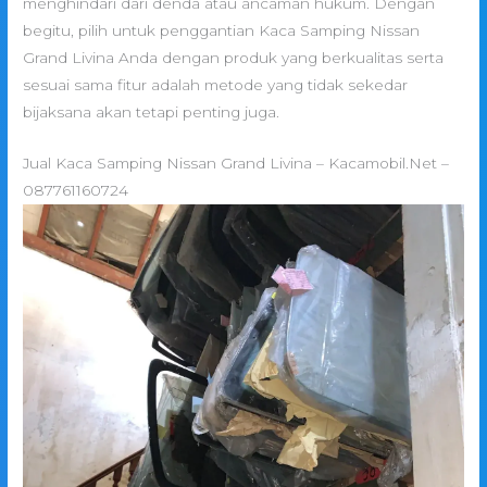
menghindari dari denda atau ancaman hukum. Dengan
begitu, pilih untuk penggantian Kaca Samping Nissan
Grand Livina Anda dengan produk yang berkualitas serta
sesuai sama fitur adalah metode yang tidak sekedar
bijaksana akan tetapi penting juga.
Jual Kaca Samping Nissan Grand Livina – Kacamobil.Net –
087761160724