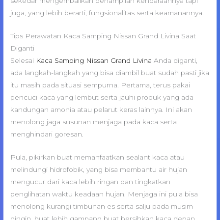
sekedar mengembalikan penampilan kendaraannya tapi
juga, yang lebih berarti, fungsionalitas serta keamanannya.
Tips Perawatan Kaca Samping Nissan Grand Livina Saat
Diganti
Selesai
Kaca Samping Nissan Grand Livina
Anda diganti,
ada langkah-langkah yang bisa diambil buat sudah pasti jika
itu masih pada situasi sempurna. Pertama, terus pakai
pencuci kaca yang lembut serta jauhi produk yang ada
kandungan amonia atau pelarut keras lainnya. Ini akan
menolong jaga susunan menjaga pada kaca serta
menghindari goresan.
Pula, pikirkan buat memanfaatkan sealant kaca atau
melindungi hidrofobik, yang bisa membantu air hujan
mengucur dari kaca lebih ringan dan tingkatkan
penglihatan waktu keadaan hujan. Menjaga ini pula bisa
menolong kurangi timbunan es serta salju pada musim
dingin, buat lebih gampang buat bersihkan kaca depan