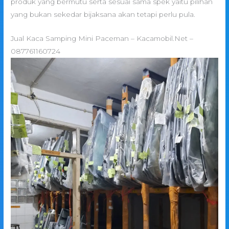
produk yang bermutu serta sesuai sama spek yaitu pilihan
yang bukan sekedar bijaksana akan tetapi perlu pula.
Jual Kaca Samping Mini Paceman – Kacamobil.Net –
087761160724