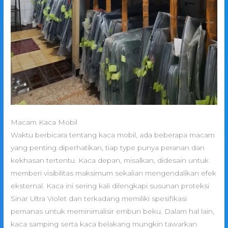
Macam Kaca Mobil
Waktu berbicara tentang kaca mobil, ada beberapa macam
yang penting diperhatikan, tiap type punya peranan dan
kekhasan tertentu. Kaca depan, misalkan, didesain untuk
memberi visibilitas maksimum sekalian mengendalikan efek
eksternal. Kaca ini sering kali dilengkapi susunan proteksi
Sinar Ultra Violet dan terkadang memiliki spesifikasi
pemanas untuk meminimalisir embun beku. Dalam hal lain,
kaca samping serta kaca belakang mungkin tawarkan