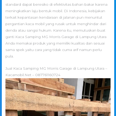
standard dapat beresiko di efektivitas bahan bakar karena
meningkatkan laju bentuk mobil. Di Indonesia, kebijakan
terkait kepantasan kendaraan di jalanan pun menuntut
pergantian kaca mobil yang rusak untuk menghindar dari
denda atau sangsi hukum. Karena itu, memutuskan buat
ganti Kaca Samping MG Morris Garage di Lampung Utara
Anda memakai produk yang memiliki kualitas dan sesuai
sama spek yaitu cara yang tidak cuma arif namun perlu
pula.
Jual Kaca Samping MG Morris Garage di Lampung Utara –
Kacamobil.Net – 087761160724