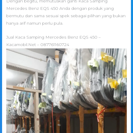
Dengan begitu, memutuskan ganti Kaca Samping
Mercedes Benz EQS 450 Anda dengan produk yang
bermutu dan sama sesuai spek sebagai pilihan yang bukan
hanya arif namun perlu pula.
Jual Kaca Samping Mercedes Benz EQS 450 –
Kacamobil.Net – 087761160724