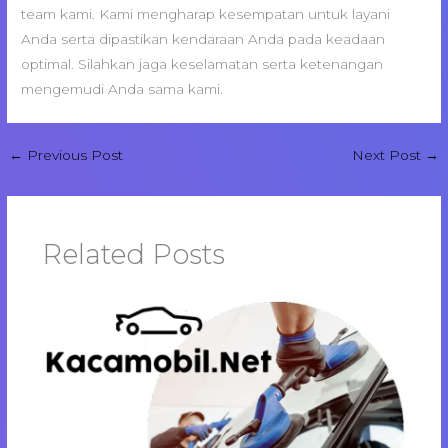
team kami. Kami mengharap kesempatan untuk layani
Anda serta dipastikan kendaraan Anda pada keadaan
optimal. Silahkan jaga keselamatan serta ketenangan
mengemudi Anda sama kami.
←
Previous Post
Next Post
→
Related Posts