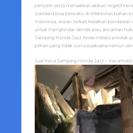
penyetir serta menaikkan akibat negatif kec
standard bisa beresiko di efektivitas bahan b
Indonesia, aturan terkait kelaikan kendaraan 
untuk menghindar denda atau ancaman huk
Samping Honda Jazz Anda melalui produk yan
pilihan yang tidak cuma bijaksana namun san
Jual Kaca Samping Honda Jazz – Kacamobil