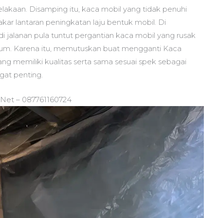
elakaan. Disamping itu, kaca mobil yang tidak penuhi
akar lantaran peningkatan laju bentuk mobil. Di
di jalanan pula tuntut pergantian kaca mobil yang rusak
um. Karena itu, memutuskan buat mengganti Kaca
g memiliki kualitas serta sama sesuai spek sebagai
gat penting.
.Net – 087761160724