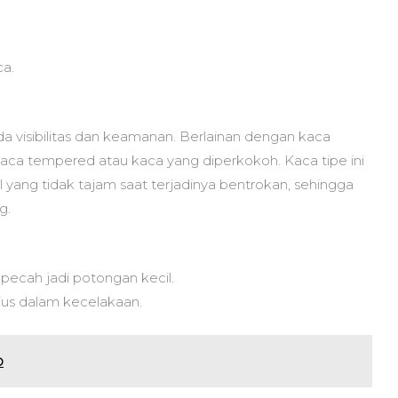
ca.
da visibilitas dan keamanan. Berlainan dengan kaca
aca tempered atau kaca yang diperkokoh. Kaca tipe ini
 yang tidak tajam saat terjadinya bentrokan, sehingga
g.
ecah jadi potongan kecil.
ius dalam kecelakaan.
o