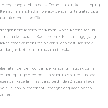
 mengurangi embun beku. Dalam hal lain, kaca samping
ernatif meningkatkan privacy dengan tinting atau opsi
untuk bentuk spesifik.
dengan bentuk serta merk mobil Anda, karena soal ini
manan kendaraan. Kaca memiliki kualitas tinggi yang
kkan estetika mobil melainkan sudah pasti jika spek
an dengan betul dalam masalah tabrakan.
selamatan pengemudi dan penumpang. Ini tidak cuma
udi, tapi juga memberikan reliabilitas sistematis pada
n dari kaca laminasi, yang terdiri dari 2 lapisan kaca
hnya. Susunan ini membantu menghalang kaca pecah
ntaman.