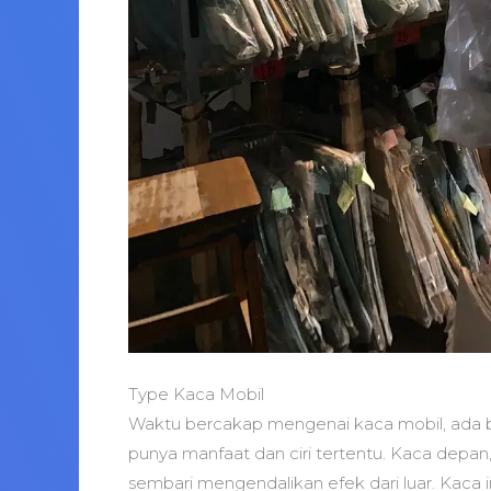
Type Kaca Mobil
Waktu bercakap mengenai kaca mobil, ada b
punya manfaat dan ciri tertentu. Kaca depan
sembari mengendalikan efek dari luar. Kaca 