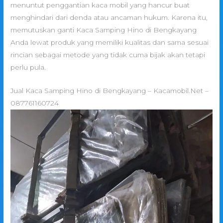
menuntut penggantian kaca mobil yang hancur buat
menghindari dari denda atau ancaman hukum. Karena itu,
memutuskan ganti Kaca Samping Hino di Bengkayang
Anda lewat produk yang memiliki kualitas dan sama sesuai
rincian sebagai metode yang tidak cuma bijak akan tetapi
perlu pula.
Jual Kaca Samping Hino di Bengkayang – Kacamobil.Net –
087761160724