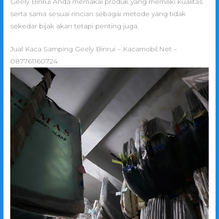
Geely Binrui Anda memakai produk yang memiliki kualitas
serta sama sesuai rincian sebagai metode yang tidak
sekedar bijak akan tetapi penting juga.
Jual Kaca Samping Geely Binrui – Kacamobil.Net –
087761160724