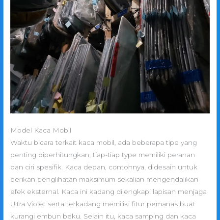
Model Kaca Mobil
Waktu bicara terkait kaca mobil, ada beberapa tipe yang
penting diperhitungkan, tiap-tiap type memiliki peranan
dan ciri spesifik. Kaca depan, contohnya, didesain untuk
berikan penglihatan maksimum sekalian mengendalikan
efek eksternal. Kaca ini kadang dilengkapi lapisan menjaga
Ultra Violet serta terkadang memiliki fitur pemanas buat
kurangi embun beku. Selain itu, kaca samping dan kaca