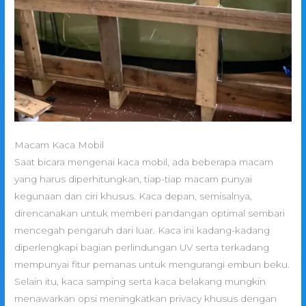
Macam Kaca Mobil
Saat bicara mengenai kaca mobil, ada beberapa macam
yang harus diperhitungkan, tiap-tiap macam punyai
kegunaan dan ciri khusus. Kaca depan, semisalnya,
direncanakan untuk memberi pandangan optimal sembari
mencegah pengaruh dari luar. Kaca ini kadang-kadang
diperlengkapi bagian perlindungan UV serta terkadang
mempunyai fitur pemanas untuk mengurangi embun beku.
Selain itu, kaca samping serta kaca belakang mungkin
menawarkan opsi meningkatkan privacy khusus dengan