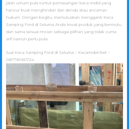
jalan umum pula tuntut pemasangan kaca mobil yang
hancur buat menghindari dari denda atau ancaman
hukum. Dengan begitu, memutuskan mengganti Kaca
Samping Ford di Seluma Anda lewat produk yang bermutu
dan sama sesuai rincian sebagai pilihan yang tidak cuma
arif namun perlu pula.
Jual Kaca Samping Ford di Seluma – Kacamobil.Net –
087761160724