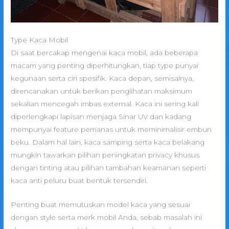
Type Kaca Mobil
Di saat bercakap mengenai kaca mobil, ada beberapa
macam yang penting diperhitungkan, tiap type punyai
kegunaan serta ciri spesifik. Kaca depan, semisalnya,
direncanakan untuk berikan penglihatan maksimum
sekalian mencegah imbas external. Kaca ini sering kali
diperlengkapi lapisan menjaga Sinar UV dan kadang
mempunyai feature pemanas untuk meminimalisir embun
beku. Dalam hal lain, kaca samping serta kaca belakang
mungkin tawarkan pilihan peningkatan privacy khusus
dengan tinting atau pilihan tambahan keamanan seperti
kaca anti peluru buat bentuk tersendiri.
Penting buat memutuskan model kaca yang sesuai
dengan style serta merk mobil Anda, sebab masalah ini