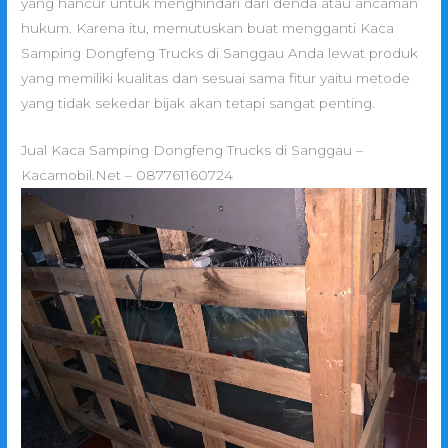
yang hancur untuk menghindari dari denda atau ancaman
hukum. Karena itu, memutuskan buat mengganti Kaca
Samping Dongfeng Trucks di Sanggau Anda lewat produk
yang memiliki kualitas dan sesuai sama fitur yaitu metode
yang tidak sekedar bijak akan tetapi sangat penting.
Jual Kaca Samping Dongfeng Trucks di Sanggau –
Kacamobil.Net – 087761160724