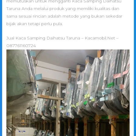
memutuskan untuk mengganti Kaca Samping Daihatsu
Taruna Anda melalui produk yang memiliki kualitas dan
sama sesuai rincian adalah metode yang bukan sekedar
bijak akan tetapi perlu pula.
Jual Kaca Samping Daihatsu Taruna – Kacamobil.Net –
087761160724