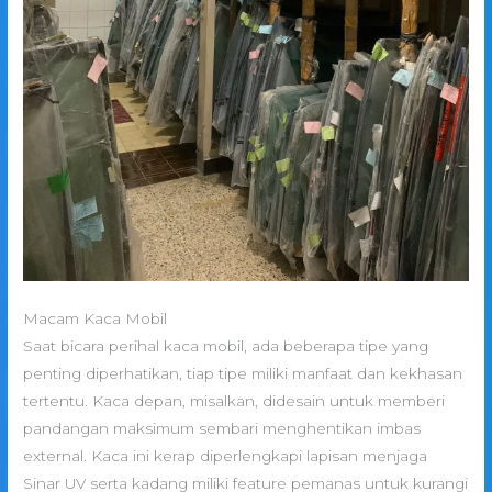
Macam Kaca Mobil
Saat bicara perihal kaca mobil, ada beberapa tipe yang
penting diperhatikan, tiap tipe miliki manfaat dan kekhasan
tertentu. Kaca depan, misalkan, didesain untuk memberi
pandangan maksimum sembari menghentikan imbas
external. Kaca ini kerap diperlengkapi lapisan menjaga
Sinar UV serta kadang miliki feature pemanas untuk kurangi