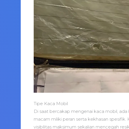
Tipe Kaca Mobil
Di saat bercakap mengenai kaca mobil, ada 
macam miliki peran serta kekhasan spesifik.
visibilitas maksimum sekalian mencegah resik