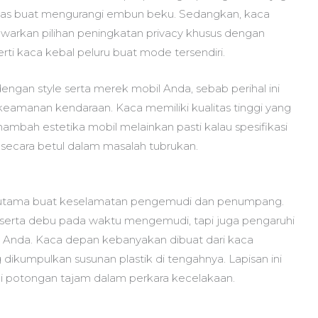
anas buat mengurangi embun beku. Sedangkan, kaca
arkan pilihan peningkatan privacy khusus dengan
rti kaca kebal peluru buat mode tersendiri.
engan style serta merek mobil Anda, sebab perihal ini
eamanan kendaraan. Kaca memiliki kualitas tinggi yang
mbah estetika mobil melainkan pasti kalau spesifikasi
 secara betul dalam masalah tubrukan.
ng utama buat keselamatan pengemudi dan penumpang.
serta debu pada waktu mengemudi, tapi juga pengaruhi
an Anda. Kaca depan kebanyakan dibuat dari kaca
ng dikumpulkan susunan plastik di tengahnya. Lapisan ini
potongan tajam dalam perkara kecelakaan.