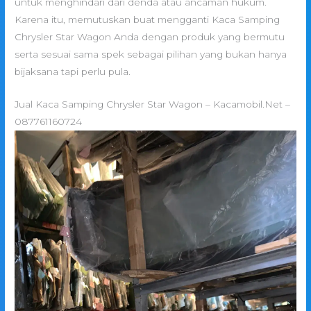
untuk menghindari dari denda atau ancaman hukum.
Karena itu, memutuskan buat mengganti Kaca Samping
Chrysler Star Wagon Anda dengan produk yang bermutu
serta sesuai sama spek sebagai pilihan yang bukan hanya
bijaksana tapi perlu pula.
Jual Kaca Samping Chrysler Star Wagon – Kacamobil.Net –
087761160724