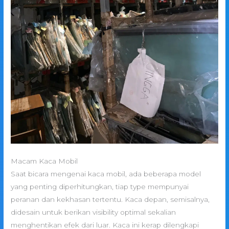
Macam Kaca Mobil
Saat bicara mengenai kaca mobil, ada beberapa model
yang penting diperhitungkan, tiap type mempunyai
peranan dan kekhasan tertentu. Kaca depan, semisalnya,
didesain untuk berikan visibility optimal sekalian
menghentikan efek dari luar. Kaca ini kerap dilengkapi