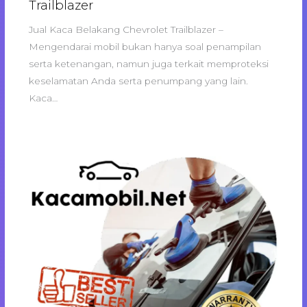
Trailblazer
Jual Kaca Belakang Chevrolet Trailblazer –
Mengendarai mobil bukan hanya soal penampilan
serta ketenangan, namun juga terkait memproteksi
keselamatan Anda serta penumpang yang lain.
Kaca…