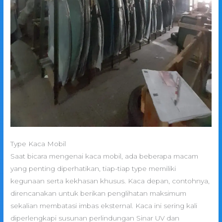
Type Kaca Mobil
Saat bicara mengenai kaca mobil, ada beberapa macam
yang penting diperhatikan, tiap-tiap type memiliki
kegunaan serta kekhasan khusus. Kaca depan, contohnya,
direncanakan untuk berikan penglihatan maksimum
sekalian membatasi imbas eksternal. Kaca ini sering kali
diperlengkapi susunan perlindungan Sinar UV dan