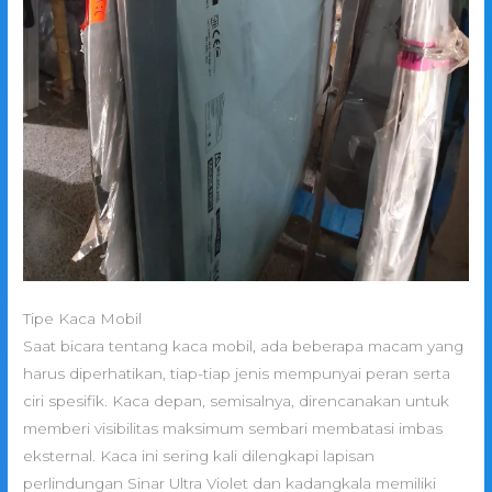
Tipe Kaca Mobil
Saat bicara tentang kaca mobil, ada beberapa macam yang
harus diperhatikan, tiap-tiap jenis mempunyai peran serta
ciri spesifik. Kaca depan, semisalnya, direncanakan untuk
memberi visibilitas maksimum sembari membatasi imbas
eksternal. Kaca ini sering kali dilengkapi lapisan
perlindungan Sinar Ultra Violet dan kadangkala memiliki