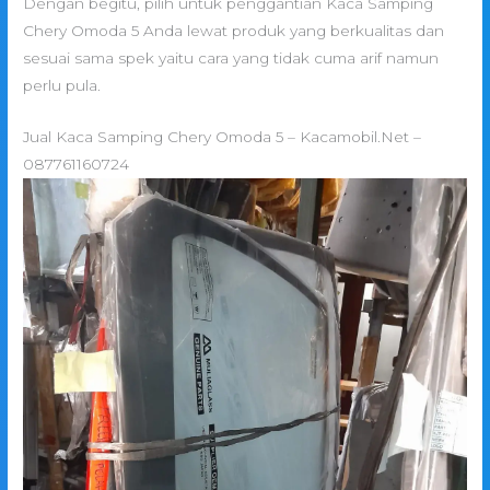
Dengan begitu, pilih untuk penggantian Kaca Samping
Chery Omoda 5 Anda lewat produk yang berkualitas dan
sesuai sama spek yaitu cara yang tidak cuma arif namun
perlu pula.
Jual Kaca Samping Chery Omoda 5 – Kacamobil.Net –
087761160724