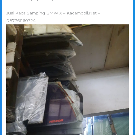
Jual Kaca Samping BMW X – Kacamobil.Net –
087761160724