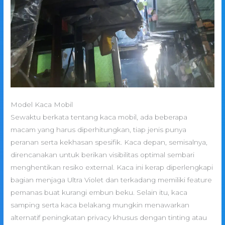
Model Kaca Mobil
Sewaktu berkata tentang kaca mobil, ada beberapa
macam yang harus diperhitungkan, tiap jenis punya
peranan serta kekhasan spesifik. Kaca depan, semisalnya,
direncanakan untuk berikan visibilitas optimal sembari
menghentikan resiko external. Kaca ini kerap diperlengkapi
bagian menjaga Ultra Violet dan terkadang memiliki feature
pemanas buat kurangi embun beku. Selain itu, kaca
samping serta kaca belakang mungkin menawarkan
alternatif peningkatan privacy khusus dengan tinting atau