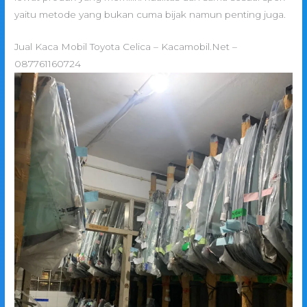
yaitu metode yang bukan cuma bijak namun penting juga.
Jual Kaca Mobil Toyota Celica – Kacamobil.Net –
087761160724