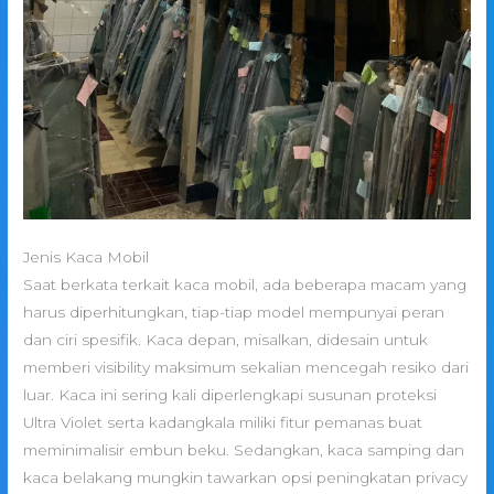
Jenis Kaca Mobil
Saat berkata terkait kaca mobil, ada beberapa macam yang
harus diperhitungkan, tiap-tiap model mempunyai peran
dan ciri spesifik. Kaca depan, misalkan, didesain untuk
memberi visibility maksimum sekalian mencegah resiko dari
luar. Kaca ini sering kali diperlengkapi susunan proteksi
Ultra Violet serta kadangkala miliki fitur pemanas buat
meminimalisir embun beku. Sedangkan, kaca samping dan
kaca belakang mungkin tawarkan opsi peningkatan privacy