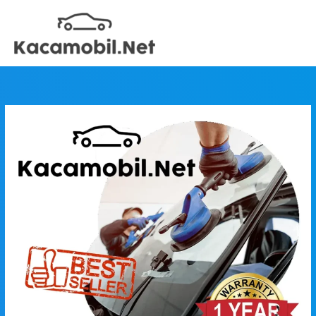
Skip
to
content