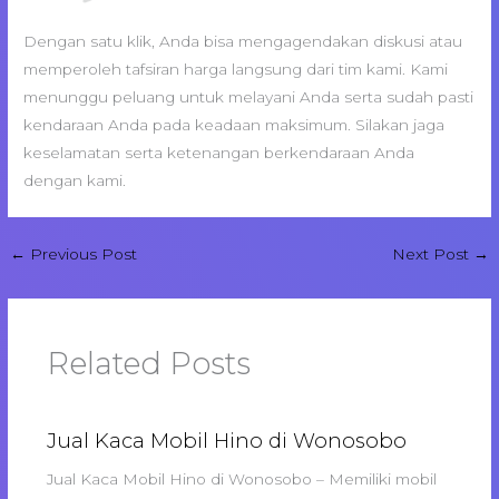
Dengan satu klik, Anda bisa mengagendakan diskusi atau
memperoleh tafsiran harga langsung dari tim kami. Kami
menunggu peluang untuk melayani Anda serta sudah pasti
kendaraan Anda pada keadaan maksimum. Silakan jaga
keselamatan serta ketenangan berkendaraan Anda
dengan kami.
←
Previous Post
Next Post
→
Related Posts
Jual Kaca Mobil Hino di Wonosobo
Jual Kaca Mobil Hino di Wonosobo – Memiliki mobil