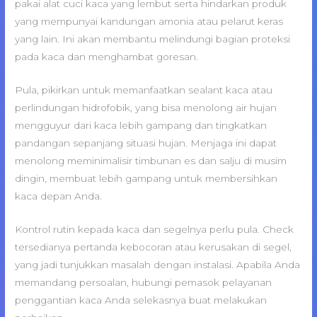
pakai alat cuci kaca yang lembut serta hindarkan produk
yang mempunyai kandungan amonia atau pelarut keras
yang lain. Ini akan membantu melindungi bagian proteksi
pada kaca dan menghambat goresan.
Pula, pikirkan untuk memanfaatkan sealant kaca atau
perlindungan hidrofobik, yang bisa menolong air hujan
mengguyur dari kaca lebih gampang dan tingkatkan
pandangan sepanjang situasi hujan. Menjaga ini dapat
menolong meminimalisir timbunan es dan salju di musim
dingin, membuat lebih gampang untuk membersihkan
kaca depan Anda.
Kontrol rutin kepada kaca dan segelnya perlu pula. Check
tersedianya pertanda kebocoran atau kerusakan di segel,
yang jadi tunjukkan masalah dengan instalasi. Apabila Anda
memandang persoalan, hubungi pemasok pelayanan
penggantian kaca Anda selekasnya buat melakukan