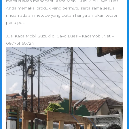
memutuskan mengganti Kaca Mobil Suzuki di Gayo Lues
Anda memakai produk yang bermutu serta sama sesuai
rincian adalah metode yang bukan hanya arif akan tetapi
perlu pula.
Jual Kaca Mobil Suzuki di Gayo Lues – Kacamobil.Net –
087761160724