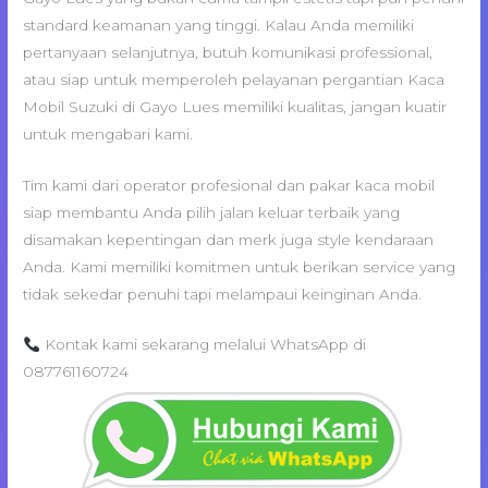
standard keamanan yang tinggi. Kalau Anda memiliki
pertanyaan selanjutnya, butuh komunikasi professional,
atau siap untuk memperoleh pelayanan pergantian Kaca
Mobil Suzuki di Gayo Lues memiliki kualitas, jangan kuatir
untuk mengabari kami.
Tim kami dari operator profesional dan pakar kaca mobil
siap membantu Anda pilih jalan keluar terbaik yang
disamakan kepentingan dan merk juga style kendaraan
Anda. Kami memiliki komitmen untuk berikan service yang
tidak sekedar penuhi tapi melampaui keinginan Anda.
Kontak kami sekarang melalui WhatsApp di
087761160724