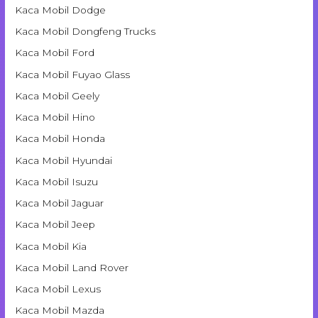
Kaca Mobil Dodge
Kaca Mobil Dongfeng Trucks
Kaca Mobil Ford
Kaca Mobil Fuyao Glass
Kaca Mobil Geely
Kaca Mobil Hino
Kaca Mobil Honda
Kaca Mobil Hyundai
Kaca Mobil Isuzu
Kaca Mobil Jaguar
Kaca Mobil Jeep
Kaca Mobil Kia
Kaca Mobil Land Rover
Kaca Mobil Lexus
Kaca Mobil Mazda