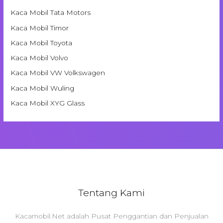
Kaca Mobil Tata Motors
Kaca Mobil Timor
Kaca Mobil Toyota
Kaca Mobil Volvo
Kaca Mobil VW Volkswagen
Kaca Mobil Wuling
Kaca Mobil XYG Glass
Tentang Kami
Kacamobil.Net adalah Pusat Penggantian dan Penjualan