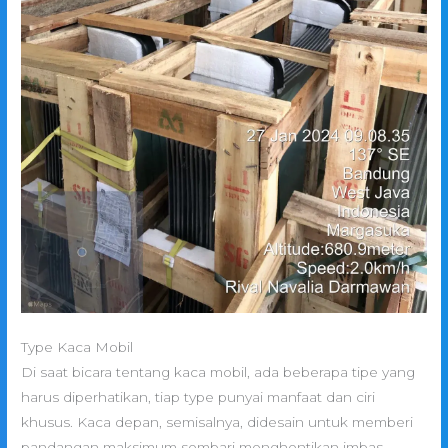
Type Kaca Mobil
Di saat bicara tentang kaca mobil, ada beberapa tipe yang
harus diperhatikan, tiap type punyai manfaat dan ciri
khusus. Kaca depan, semisalnya, didesain untuk memberi
pandangan maksimum sembari menghentikan imbas