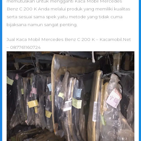
memutuskan untuk mengganti Kaca Mobil Mercedes
Benz C 200 K Anda melalui produk yang memiliki kualitas
serta sesuai sama spek yaitu metode yang tidak cuma
bijaksana namun sangat penting.
Jual Kaca Mobil Mercedes Benz C 200 K – Kacamobil.Net
– 087761160724