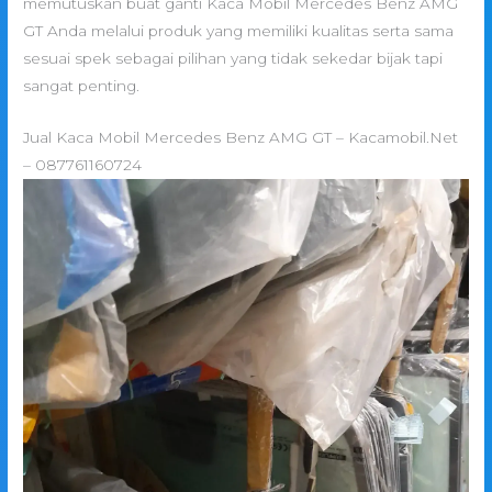
memutuskan buat ganti Kaca Mobil Mercedes Benz AMG
GT Anda melalui produk yang memiliki kualitas serta sama
sesuai spek sebagai pilihan yang tidak sekedar bijak tapi
sangat penting.
Jual Kaca Mobil Mercedes Benz AMG GT – Kacamobil.Net
– 087761160724