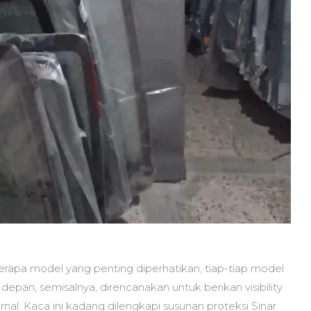
erapa model yang penting diperhatikan, tiap-tiap model
depan, semisalnya, direncanakan untuk berikan visibility
al. Kaca ini kadang dilengkapi susunan proteksi Sinar