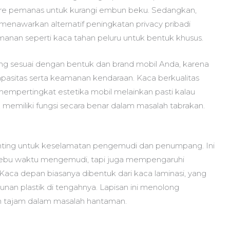
ure pemanas untuk kurangi embun beku. Sedangkan,
enawarkan alternatif peningkatan privacy pribadi
manan seperti kaca tahan peluru untuk bentuk khusus.
 sesuai dengan bentuk dan brand mobil Anda, karena
apasitas serta keamanan kendaraan. Kaca berkualitas
a mempertingkat estetika mobil melainkan pasti kalau
 memiliki fungsi secara benar dalam masalah tabrakan.
penting untuk keselamatan pengemudi dan penumpang. Ini
a debu waktu mengemudi, tapi juga mempengaruhi
 Kaca depan biasanya dibentuk dari kaca laminasi, yang
unan plastik di tengahnya. Lapisan ini menolong
 tajam dalam masalah hantaman.