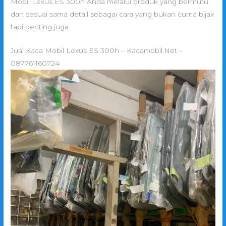
Mobil Lexus ES 300h Anda melalui produk yang bermutu
dan sesuai sama detail sebagai cara yang bukan cuma bijak
tapi penting juga.
Jual Kaca Mobil Lexus ES 300h – Kacamobil.Net –
087761160724