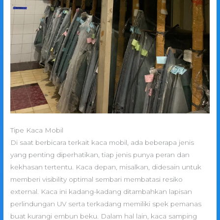
Tipe Kaca Mobil
Di saat berbicara terkait kaca mobil, ada beberapa jenis
yang penting diperhatikan, tiap jenis punya peran dan
kekhasan tertentu. Kaca depan, misalkan, didesain untuk
memberi visibility optimal sembari membatasi resiko
external. Kaca ini kadang-kadang ditambahkan lapisan
perlindungan UV serta terkadang memiliki spek pemanas
buat kurangi embun beku. Dalam hal lain, kaca samping